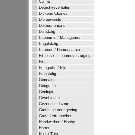
Culinair
Detectiveverhalen
Dickens Charles
Dierenwereld
Doktersromans
Duitstalig
Economie / Management
Engelstalig
Esoterie / Homeopathie
Fitness / Lichaamsverzorging
Flora
Fotografie / Film
Franstalig
Genealogie
Geografie
Geologie
Geschiedenis
Gezondheidszorg
Grafische vormgeving
Grote-Letterboeken
Handwerken / Hobby
Horror
Huis / Tuin