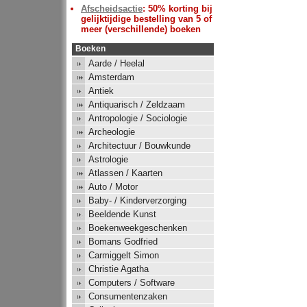
Afscheidsactie
: 50% korting bij
gelijktijdige bestelling van 5 of
meer (verschillende) boeken
Boeken
Aarde / Heelal
Amsterdam
Antiek
Antiquarisch / Zeldzaam
Antropologie / Sociologie
Archeologie
Architectuur / Bouwkunde
Astrologie
Atlassen / Kaarten
Auto / Motor
Baby- / Kinderverzorging
Beeldende Kunst
Boekenweekgeschenken
Bomans Godfried
Carmiggelt Simon
Christie Agatha
Computers / Software
Consumentenzaken