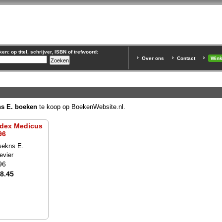
n: op titel, schrijver, ISBN of trefwoord:
Over ons
Contact
Win
s E. boeken
te koop op BoekenWebsite.nl.
dex Medicus
96
sekns E.
evier
96
18.45