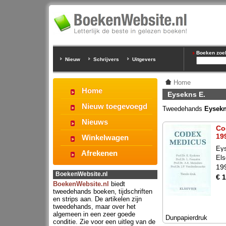
Boeken zoeke
Nieuw
Schrijvers
Uitgevers
Home
Home
Eysekns E.
Nieuw toegevoegd
Tweedehands
Eysekn
Nieuws
Co
19
Winkelwagen
Ey
Afrekenen
Els
19
BoekenWebsite.nl
€ 
BoekenWebsite.nl
biedt
tweedehands boeken, tijdschriften
en strips aan. De artikelen zijn
tweedehands, maar over het
algemeen in een zeer goede
Dunpapierdruk
conditie. Zie voor een uitleg van de