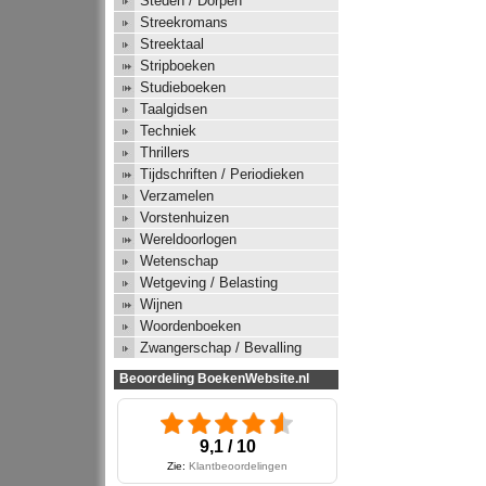
Steden / Dorpen
Streekromans
Streektaal
Stripboeken
Studieboeken
Taalgidsen
Techniek
Thrillers
Tijdschriften / Periodieken
Verzamelen
Vorstenhuizen
Wereldoorlogen
Wetenschap
Wetgeving / Belasting
Wijnen
Woordenboeken
Zwangerschap / Bevalling
Beoordeling BoekenWebsite.nl
9,1 / 10
Zie:
Klantbeoordelingen