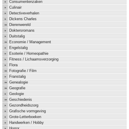
Consumentenzaken
Culinair
Detectiveverhalen
Dickens Charles
Dierenwereld
Doktersromans
Duitstalig
Economie / Management
Engelstalig
Esoterie / Homeopathie
Fitness / Lichaamsverzorging
Flora
Fotografie / Film
Franstalig
Genealogie
Geografie
Geologie
Geschiedenis
Gezondheidszorg
Grafische vormgeving
Grote-Letterboeken
Handwerken / Hobby
Horror