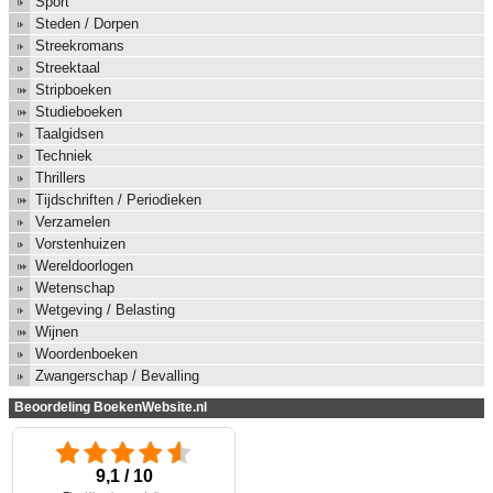
Sport
Steden / Dorpen
Streekromans
Streektaal
Stripboeken
Studieboeken
Taalgidsen
Techniek
Thrillers
Tijdschriften / Periodieken
Verzamelen
Vorstenhuizen
Wereldoorlogen
Wetenschap
Wetgeving / Belasting
Wijnen
Woordenboeken
Zwangerschap / Bevalling
Beoordeling BoekenWebsite.nl
9,1 / 10