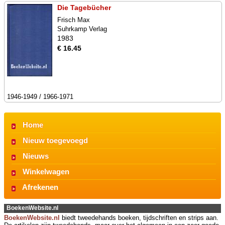
Die Tagebücher
Frisch Max
Suhrkamp Verlag
1983
€ 16.45
1946-1949 / 1966-1971
Home
Nieuw toegevoegd
Nieuws
Winkelwagen
Afrekenen
BoekenWebsite.nl
BoekenWebsite.nl
biedt tweedehands boeken, tijdschriften en strips aan.