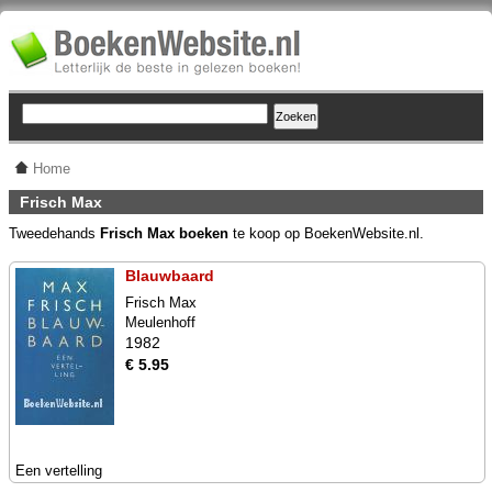
Home
Frisch Max
Tweedehands
Frisch Max boeken
te koop op BoekenWebsite.nl.
Blauwbaard
Frisch Max
Meulenhoff
1982
€ 5.95
Een vertelling