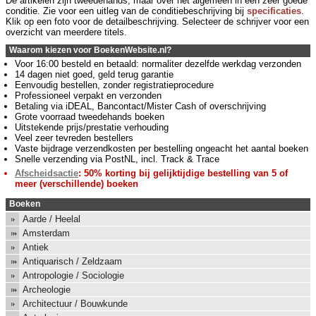
De artikelen zijn tweedehands, maar over het algemeen in een zeer goede
conditie. Zie voor een uitleg van de conditiebeschrijving bij
specificaties
.
Klik op een foto voor de detailbeschrijving. Selecteer de schrijver voor een
overzicht van meerdere titels.
Waarom kiezen voor BoekenWebsite.nl?
Voor 16:00 besteld en betaald: normaliter dezelfde werkdag verzonden
14 dagen niet goed, geld terug garantie
Eenvoudig bestellen, zonder registratieprocedure
Professioneel verpakt en verzonden
Betaling via iDEAL, Bancontact/Mister Cash of overschrijving
Grote voorraad tweedehands boeken
Uitstekende prijs/prestatie verhouding
Veel zeer tevreden bestellers
Vaste bijdrage verzendkosten per bestelling ongeacht het aantal boeken
Snelle verzending via PostNL, incl. Track & Trace
Afscheidsactie
: 50% korting bij gelijktijdige bestelling van 5 of
meer (verschillende) boeken
Boeken
Aarde / Heelal
Amsterdam
Antiek
Antiquarisch / Zeldzaam
Antropologie / Sociologie
Archeologie
Architectuur / Bouwkunde