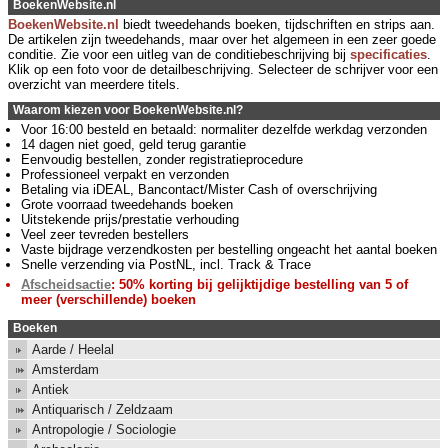
BoekenWebsite.nl
BoekenWebsite.nl
biedt tweedehands boeken, tijdschriften en strips aan.
De artikelen zijn tweedehands, maar over het algemeen in een zeer goede
conditie. Zie voor een uitleg van de conditiebeschrijving bij
specificaties
.
Klik op een foto voor de detailbeschrijving. Selecteer de schrijver voor een
overzicht van meerdere titels.
Waarom kiezen voor BoekenWebsite.nl?
Voor 16:00 besteld en betaald: normaliter dezelfde werkdag verzonden
14 dagen niet goed, geld terug garantie
Eenvoudig bestellen, zonder registratieprocedure
Professioneel verpakt en verzonden
Betaling via iDEAL, Bancontact/Mister Cash of overschrijving
Grote voorraad tweedehands boeken
Uitstekende prijs/prestatie verhouding
Veel zeer tevreden bestellers
Vaste bijdrage verzendkosten per bestelling ongeacht het aantal boeken
Snelle verzending via PostNL, incl. Track & Trace
Afscheidsactie
: 50% korting bij gelijktijdige bestelling van 5 of
meer (verschillende) boeken
Boeken
Aarde / Heelal
Amsterdam
Antiek
Antiquarisch / Zeldzaam
Antropologie / Sociologie