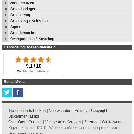
Vorstenhuizen
Wereldoorlogen
Wetenschap
Wetgeving / Belasting
Wijnen
Woordenboeken
Zwangerschap / Bevalling
Beoordeling BoekenWebsite.nl
9,1 / 10
Zie:
Klantbeoordelingen
Social Media
Tweedehands boeken
|
Voorwaarden
|
Privacy
|
Copyright
|
Disclaimer
|
Links
Over Ons
|
Contact
|
Veelgestelde Vragen
|
Sitemap
|
Winkelwagen
Prijzen zijn incl. 9% BTW. BoekenWebsite.nl is een project van
Brainwave Systems
.