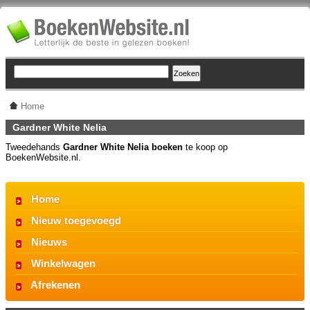
Home
Gardner White Nelia
Tweedehands
Gardner White Nelia boeken
te koop op
BoekenWebsite.nl.
Home
Nieuw toegevoegd
Nieuws
Winkelwagen
Afrekenen