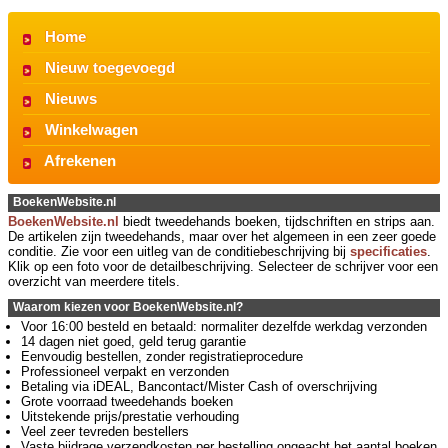
Home
Nieuw toegevoegd
Nieuws
Winkelwagen
Afrekenen
BoekenWebsite.nl
BoekenWebsite.nl
biedt tweedehands boeken, tijdschriften en strips aan.
De artikelen zijn tweedehands, maar over het algemeen in een zeer goede
conditie. Zie voor een uitleg van de conditiebeschrijving bij
specificaties
.
Klik op een foto voor de detailbeschrijving. Selecteer de schrijver voor een
overzicht van meerdere titels.
Waarom kiezen voor BoekenWebsite.nl?
Voor 16:00 besteld en betaald: normaliter dezelfde werkdag verzonden
14 dagen niet goed, geld terug garantie
Eenvoudig bestellen, zonder registratieprocedure
Professioneel verpakt en verzonden
Betaling via iDEAL, Bancontact/Mister Cash of overschrijving
Grote voorraad tweedehands boeken
Uitstekende prijs/prestatie verhouding
Veel zeer tevreden bestellers
Vaste bijdrage verzendkosten per bestelling ongeacht het aantal boeken