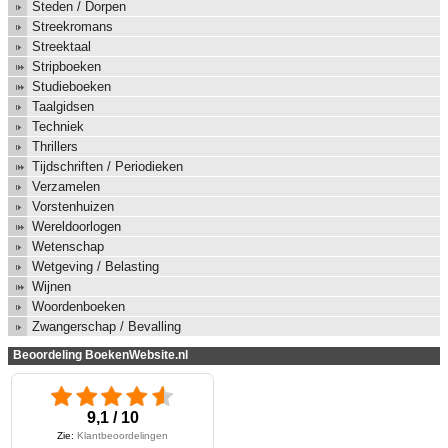
Steden / Dorpen
Streekromans
Streektaal
Stripboeken
Studieboeken
Taalgidsen
Techniek
Thrillers
Tijdschriften / Periodieken
Verzamelen
Vorstenhuizen
Wereldoorlogen
Wetenschap
Wetgeving / Belasting
Wijnen
Woordenboeken
Zwangerschap / Bevalling
Beoordeling BoekenWebsite.nl
9,1 / 10
Zie:
Klantbeoordelingen