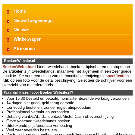
Home
Nieuw toegevoegd
Nieuws
Winkelwagen
Afrekenen
BoekenWebsite.nl
BoekenWebsite.nl
biedt tweedehands boeken, tijdschriften en strips aan.
De artikelen zijn tweedehands, maar over het algemeen in een zeer goede
conditie. Zie voor een uitleg van de conditiebeschrijving bij
specificaties
.
Klik op een foto voor de detailbeschrijving. Selecteer de schrijver voor een
overzicht van meerdere titels.
Waarom kiezen voor BoekenWebsite.nl?
Voor 16:00 besteld en betaald: normaliter dezelfde werkdag verzonden
14 dagen niet goed, geld terug garantie
Eenvoudig bestellen, zonder registratieprocedure
Professioneel verpakt en verzonden
Betaling via iDEAL, Bancontact/Mister Cash of overschrijving
Grote voorraad tweedehands boeken
Uitstekende prijs/prestatie verhouding
Veel zeer tevreden bestellers
Vaste bijdrage verzendkosten per bestelling ongeacht het aantal boeken