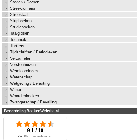
Steden / Dorpen
Streekromans
Streektaal
Stripboeken
Studieboeken
Taalgidsen
Techniek
Thrillers
Tijdschriften / Periodieken
Verzamelen
Vorstenhuizen
Wereldoorlogen
Wetenschap
Wetgeving / Belasting
Wijnen
Woordenboeken
Zwangerschap / Bevalling
Beoordeling BoekenWebsite.nl
9,1 / 10
Zie:
Klantbeoordelingen