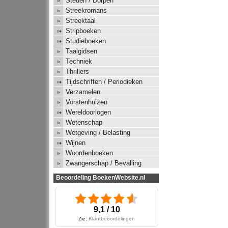
Steden / Dorpen
Streekromans
Streektaal
Stripboeken
Studieboeken
Taalgidsen
Techniek
Thrillers
Tijdschriften / Periodieken
Verzamelen
Vorstenhuizen
Wereldoorlogen
Wetenschap
Wetgeving / Belasting
Wijnen
Woordenboeken
Zwangerschap / Bevalling
Beoordeling BoekenWebsite.nl
9,1 / 10
Zie:
Klantbeoordelingen