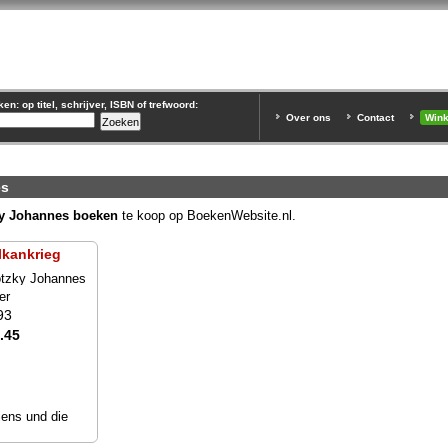
n: op titel, schrijver, ISBN of trefwoord:
Over ons
Contact
Win
es
y Johannes boeken
te koop op BoekenWebsite.nl.
lkankrieg
tzky Johannes
er
93
.45
iens und die