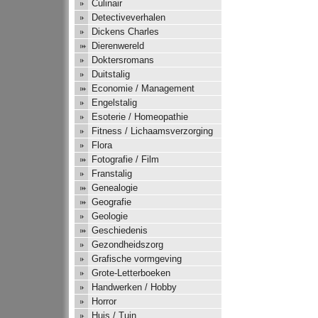
Culinair
Detectiveverhalen
Dickens Charles
Dierenwereld
Doktersromans
Duitstalig
Economie / Management
Engelstalig
Esoterie / Homeopathie
Fitness / Lichaamsverzorging
Flora
Fotografie / Film
Franstalig
Genealogie
Geografie
Geologie
Geschiedenis
Gezondheidszorg
Grafische vormgeving
Grote-Letterboeken
Handwerken / Hobby
Horror
Huis / Tuin