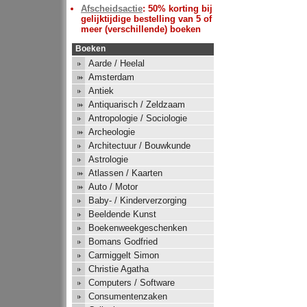
Afscheidsactie
: 50% korting bij
gelijktijdige bestelling van 5 of
meer (verschillende) boeken
Boeken
Aarde / Heelal
Amsterdam
Antiek
Antiquarisch / Zeldzaam
Antropologie / Sociologie
Archeologie
Architectuur / Bouwkunde
Astrologie
Atlassen / Kaarten
Auto / Motor
Baby- / Kinderverzorging
Beeldende Kunst
Boekenweekgeschenken
Bomans Godfried
Carmiggelt Simon
Christie Agatha
Computers / Software
Consumentenzaken