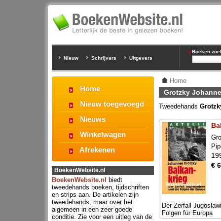
Boeken zoeke
Nieuw
Schrijvers
Uitgevers
Home
Home
Grotzky Johann
Nieuw toegevoegd
Tweedehands
Grotzk
Nieuws
Ba
Winkelwagen
Gro
Pip
Afrekenen
19
€ 6
BoekenWebsite.nl
BoekenWebsite.nl
biedt
tweedehands boeken, tijdschriften
en strips aan. De artikelen zijn
tweedehands, maar over het
Der Zerfall Jugoslaw
algemeen in een zeer goede
Folgen für Europa
conditie. Zie voor een uitleg van de