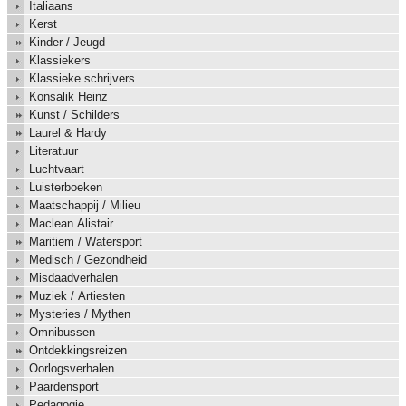
Italiaans
Kerst
Kinder / Jeugd
Klassiekers
Klassieke schrijvers
Konsalik Heinz
Kunst / Schilders
Laurel & Hardy
Literatuur
Luchtvaart
Luisterboeken
Maatschappij / Milieu
Maclean Alistair
Maritiem / Watersport
Medisch / Gezondheid
Misdaadverhalen
Muziek / Artiesten
Mysteries / Mythen
Omnibussen
Ontdekkingsreizen
Oorlogsverhalen
Paardensport
Pedagogie