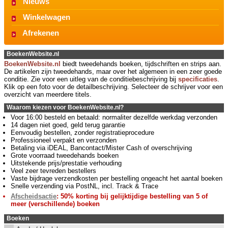
Nieuws
Winkelwagen
Afrekenen
BoekenWebsite.nl
BoekenWebsite.nl
biedt tweedehands boeken, tijdschriften en strips aan.
De artikelen zijn tweedehands, maar over het algemeen in een zeer goede
conditie. Zie voor een uitleg van de conditiebeschrijving bij
specificaties
.
Klik op een foto voor de detailbeschrijving. Selecteer de schrijver voor een
overzicht van meerdere titels.
Waarom kiezen voor BoekenWebsite.nl?
Voor 16:00 besteld en betaald: normaliter dezelfde werkdag verzonden
14 dagen niet goed, geld terug garantie
Eenvoudig bestellen, zonder registratieprocedure
Professioneel verpakt en verzonden
Betaling via iDEAL, Bancontact/Mister Cash of overschrijving
Grote voorraad tweedehands boeken
Uitstekende prijs/prestatie verhouding
Veel zeer tevreden bestellers
Vaste bijdrage verzendkosten per bestelling ongeacht het aantal boeken
Snelle verzending via PostNL, incl. Track & Trace
Afscheidsactie
: 50% korting bij gelijktijdige bestelling van 5 of
meer (verschillende) boeken
Boeken