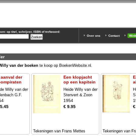
n: op titel, schrijver, ISBN of trefwoord:
Over ons
Contact
Win
der
Willy van der boeken
te koop op BoekenWebsite.nl.
 aanval der
Een klopjacht
E
oompiraten
op een kapitein
a
de Willy van der
Heide Willy van der
H
lenbach G.F.
Stenvert & Zoon
S
54
1954
1
15.45
€ 9.95
€
Tekeningen van Frans Mettes
Tekeningen van Fr