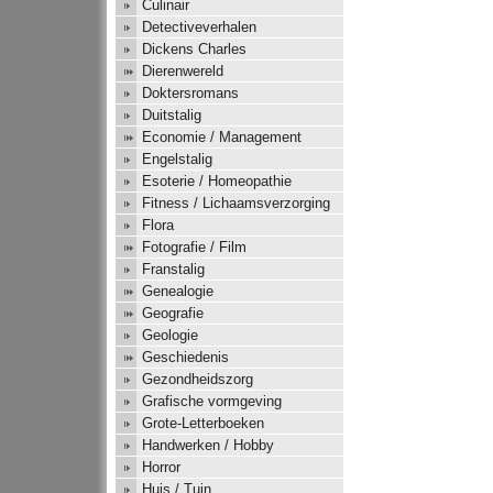
Culinair
Detectiveverhalen
Dickens Charles
Dierenwereld
Doktersromans
Duitstalig
Economie / Management
Engelstalig
Esoterie / Homeopathie
Fitness / Lichaamsverzorging
Flora
Fotografie / Film
Franstalig
Genealogie
Geografie
Geologie
Geschiedenis
Gezondheidszorg
Grafische vormgeving
Grote-Letterboeken
Handwerken / Hobby
Horror
Huis / Tuin