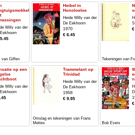
n
Heibel in
N
iegtuigsmokkel
Honoloeloe
s
t
Heide Willy van der
H
rrassingen
De Eekhoorn
S
de Willy van der
1970
€
 Eekhoorn
€ 6.45
15.45
 van Giffen
Tekeningen van Fr
nsatie op een
Trammelant op
W
gelse
Trinidad
e
achtboot
n
Heide Willy van der
de Willy van der
H
De Eekhoorn
 Eekhoorn
D
1958
1
.45
€ 9.95
€
Omslag en tekeningen van Frans
Mettes
Bob Evers