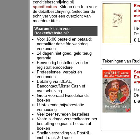
conditiebeschrijving bij
Ee
specificaties
. Klik op een foto voor
vl
de detailbeschrijving. Selecteer de
me
schrijver voor een overzicht van
ve
meerdere titels.
Hei
Waarom kiezen voor
BoekenWebsite.nl?
De
Voor 16:00 besteld en betaald:
€ 
normaliter dezelfde werkdag
verzonden
14 dagen niet goed, geld terug
garantie
Tekeningen van Rudi
Eenvoudig bestellen, zonder
registratieprocedure
Se
Professioneel verpakt en
verzonden
En
Betaling via iDEAL,
vr
Bancontact/Mister Cash of
Hei
overschrijving
De
Grote voorraad tweedehands
boeken
€ 6
Uitstekende prijs/prestatie
verhouding
Veel zeer tevreden bestellers
Vaste bijdrage verzendkosten per
bestelling ongeacht het aantal
boeken
Snelle verzending via PostNL,
incl. Track & Trace