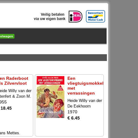
kelwagen
en Raderboot
Een
ls Zilvervloot
vliegtuigsmokkel
met
eide Willy van der
verrassingen
tenfert & Zoon M.
Heide Willy van der
955
De Eekhoorn
 18.45
1970
€ 6.45
ans Mettes.