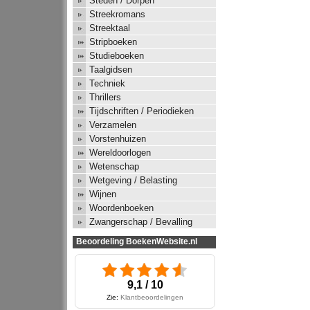
Steden / Dorpen
Streekromans
Streektaal
Stripboeken
Studieboeken
Taalgidsen
Techniek
Thrillers
Tijdschriften / Periodieken
Verzamelen
Vorstenhuizen
Wereldoorlogen
Wetenschap
Wetgeving / Belasting
Wijnen
Woordenboeken
Zwangerschap / Bevalling
Beoordeling BoekenWebsite.nl
9,1 / 10
Zie:
Klantbeoordelingen