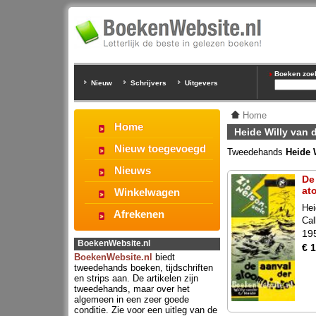
Boeken zoeke
Nieuw
Schrijvers
Uitgevers
Home
Home
Heide Willy van 
Nieuw toegevoegd
Tweedehands
Heide 
Nieuws
De
at
Winkelwagen
Hei
Afrekenen
Cal
19
BoekenWebsite.nl
€ 
BoekenWebsite.nl
biedt
tweedehands boeken, tijdschriften
en strips aan. De artikelen zijn
tweedehands, maar over het
algemeen in een zeer goede
conditie. Zie voor een uitleg van de