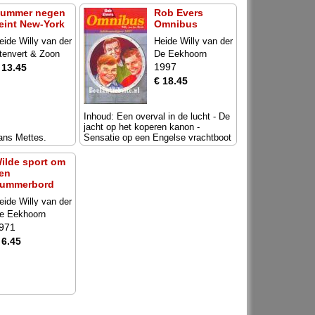
ummer negen
Rob Evers
eint New-York
Omnibus
eide Willy van der
Heide Willy van der
tenvert & Zoon
De Eekhoorn
1997
 13.45
€ 18.45
Inhoud: Een overval in de lucht - De
jacht op het koperen kanon -
ans Mettes.
Sensatie op een Engelse vrachtboot
ilde sport om
en
ummerbord
eide Willy van der
e Eekhoorn
971
 6.45