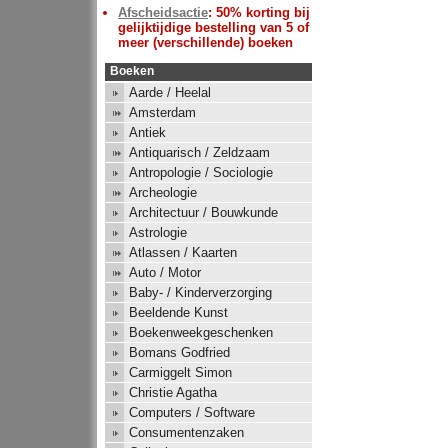
Afscheidsactie
: 50% korting bij
gelijktijdige bestelling van 5 of
meer (verschillende) boeken
Boeken
Aarde / Heelal
Amsterdam
Antiek
Antiquarisch / Zeldzaam
Antropologie / Sociologie
Archeologie
Architectuur / Bouwkunde
Astrologie
Atlassen / Kaarten
Auto / Motor
Baby- / Kinderverzorging
Beeldende Kunst
Boekenweekgeschenken
Bomans Godfried
Carmiggelt Simon
Christie Agatha
Computers / Software
Consumentenzaken