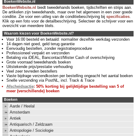
BoekenWebsite.nl
BoekenWebsite.nl
biedt tweedehands boeken, tijdschriften en strips aan.
De artikelen zijn tweedehands, maar over het algemeen in een zeer goede
conditie. Zie voor een uitleg van de conditiebeschrijving bij
specificaties
.
Klik op een foto voor de detailbeschrijving. Selecteer de schrijver voor een
overzicht van meerdere titels.
Waarom kiezen voor BoekenWebsite.nl?
Voor 16:00 besteld en betaald: normaliter dezelfde werkdag verzonden
14 dagen niet goed, geld terug garantie
Eenvoudig bestellen, zonder registratieprocedure
Professioneel verpakt en verzonden
Betaling via iDEAL, Bancontact/Mister Cash of overschrijving
Grote voorraad tweedehands boeken
Uitstekende prijs/prestatie verhouding
Veel zeer tevreden bestellers
Vaste bijdrage verzendkosten per bestelling ongeacht het aantal boeken
Snelle verzending via PostNL, incl. Track & Trace
Afscheidsactie
: 50% korting bij gelijktijdige bestelling van 5 of
meer (verschillende) boeken
Boeken
Aarde / Heelal
Amsterdam
Antiek
Antiquarisch / Zeldzaam
Antropologie / Sociologie