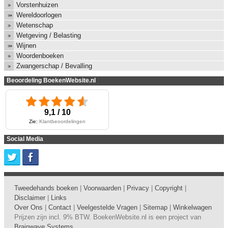
Vorstenhuizen
Wereldoorlogen
Wetenschap
Wetgeving / Belasting
Wijnen
Woordenboeken
Zwangerschap / Bevalling
Beoordeling BoekenWebsite.nl
9,1 / 10
Zie:
Klantbeoordelingen
Social Media
Tweedehands boeken
|
Voorwaarden
|
Privacy
|
Copyright
|
Disclaimer
|
Links
Over Ons
|
Contact
|
Veelgestelde Vragen
|
Sitemap
|
Winkelwagen
Prijzen zijn incl. 9% BTW. BoekenWebsite.nl is een project van
Brainwave Systems
.