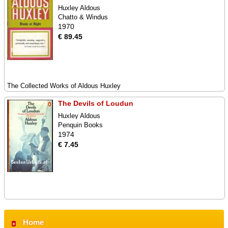
Huxley Aldous
Chatto & Windus
1970
€ 89.45
The Collected Works of Aldous Huxley
The Devils of Loudun
Huxley Aldous
Penquin Books
1974
€ 7.45
Home