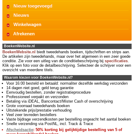
Nieuw toegevoegd
Nieuws
Winkelwagen
Afrekenen
BoekenWebsite.nl
BoekenWebsite.nl
biedt tweedehands boeken, tijdschriften en strips aan.
De artikelen zijn tweedehands, maar over het algemeen in een zeer goede
conditie. Zie voor een uitleg van de conditiebeschrijving bij
specificaties
.
Klik op een foto voor de detailbeschrijving. Selecteer de schrijver voor een
overzicht van meerdere titels.
Waarom kiezen voor BoekenWebsite.nl?
Voor 16:00 besteld en betaald: normaliter dezelfde werkdag verzonden
14 dagen niet goed, geld terug garantie
Eenvoudig bestellen, zonder registratieprocedure
Professioneel verpakt en verzonden
Betaling via iDEAL, Bancontact/Mister Cash of overschrijving
Grote voorraad tweedehands boeken
Uitstekende prijs/prestatie verhouding
Veel zeer tevreden bestellers
Vaste bijdrage verzendkosten per bestelling ongeacht het aantal boeken
Snelle verzending via PostNL, incl. Track & Trace
Afscheidsactie
: 50% korting bij gelijktijdige bestelling van 5 of