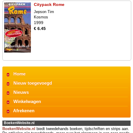
Citypack Rome
Jepson Tim
Kosmos
1999
€ 6.45
Home
Nieuw toegevoegd
Nieuws
Winkelwagen
Afrekenen
BoekenWebsite.nl
BoekenWebsite.nl
biedt tweedehands boeken, tijdschriften en strips aan.