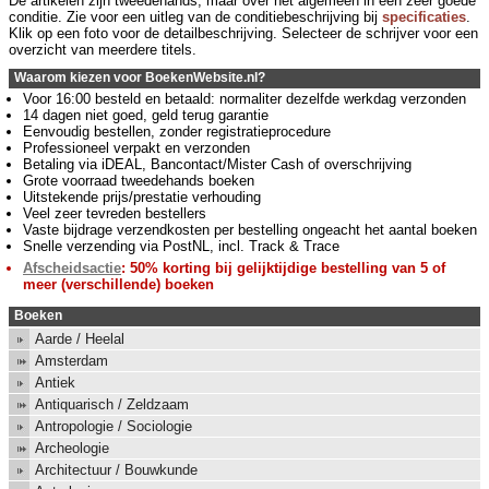
De artikelen zijn tweedehands, maar over het algemeen in een zeer goede
conditie. Zie voor een uitleg van de conditiebeschrijving bij
specificaties
.
Klik op een foto voor de detailbeschrijving. Selecteer de schrijver voor een
overzicht van meerdere titels.
Waarom kiezen voor BoekenWebsite.nl?
Voor 16:00 besteld en betaald: normaliter dezelfde werkdag verzonden
14 dagen niet goed, geld terug garantie
Eenvoudig bestellen, zonder registratieprocedure
Professioneel verpakt en verzonden
Betaling via iDEAL, Bancontact/Mister Cash of overschrijving
Grote voorraad tweedehands boeken
Uitstekende prijs/prestatie verhouding
Veel zeer tevreden bestellers
Vaste bijdrage verzendkosten per bestelling ongeacht het aantal boeken
Snelle verzending via PostNL, incl. Track & Trace
Afscheidsactie
: 50% korting bij gelijktijdige bestelling van 5 of
meer (verschillende) boeken
Boeken
Aarde / Heelal
Amsterdam
Antiek
Antiquarisch / Zeldzaam
Antropologie / Sociologie
Archeologie
Architectuur / Bouwkunde