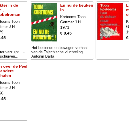
kter in de
En nu de keuken
L
l,
in
m
bbelroman
o
Kortooms Toon
rtooms Toon
K
Gottmer J.H.
tmer J.H.
G
1971
79
1
€ 8.45
.45
€
Het boeiende en bewogen verhaal
er verzuipt... -
van de Tsjechische vluchteling
schuiven...
Antonin Barta
n over de Peel
 andere
rhalen
rtooms Toon
tmer J.H.
66
.45