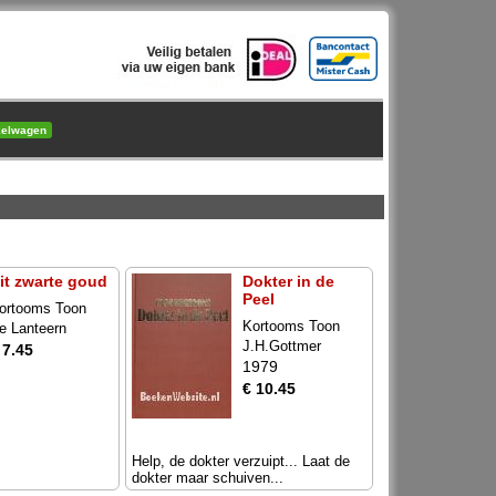
kelwagen
it zwarte goud
Dokter in de
Peel
ortooms Toon
Kortooms Toon
e Lanteern
J.H.Gottmer
 7.45
1979
€ 10.45
Help, de dokter verzuipt... Laat de
dokter maar schuiven...