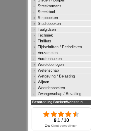
Steden / Dorpen
Streekromans
Streektaal
Stripboeken
Studieboeken
Taalgidsen
Techniek
Thrillers
Tijdschriften / Periodieken
Verzamelen
Vorstenhuizen
Wereldoorlogen
Wetenschap
Wetgeving / Belasting
Wijnen
Woordenboeken
Zwangerschap / Bevalling
Beoordeling BoekenWebsite.nl
9,1 / 10
Zie:
Klantbeoordelingen