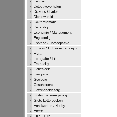
Culinair
Detectiveverhalen
Dickens Charles
Dierenwereld
Doktersromans
Duitstalig
Economie / Management
Engelstalig
Esoterie / Homeopathie
Fitness / Lichaamsverzorging
Flora
Fotografie / Film
Franstalig
Genealogie
Geografie
Geologie
Geschiedenis
Gezondheidszorg
Grafische vormgeving
Grote-Letterboeken
Handwerken / Hobby
Horror
Huis / Tuin