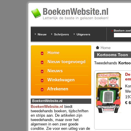
Boeken zoeke
Nieuw
Schrijvers
Uitgevers
Home
Home
Kortooms Toon
Nieuw toegevoegd
Tweedehands
Korto
Nieuws
De
em
Winkelwagen
Ko
Afrekenen
We
19
BoekenWebsite.nl
€ 6
BoekenWebsite.nl
biedt
tweedehands boeken, tijdschriften
en strips aan. De artikelen zijn
tweedehands, maar over het
algemeen in een zeer goede
conditie. Zie voor een uitleg van de