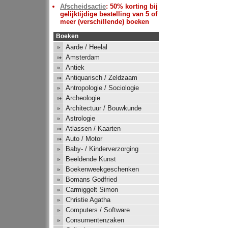
Afscheidsactie
: 50% korting bij
gelijktijdige bestelling van 5 of
meer (verschillende) boeken
Boeken
Aarde / Heelal
Amsterdam
Antiek
Antiquarisch / Zeldzaam
Antropologie / Sociologie
Archeologie
Architectuur / Bouwkunde
Astrologie
Atlassen / Kaarten
Auto / Motor
Baby- / Kinderverzorging
Beeldende Kunst
Boekenweekgeschenken
Bomans Godfried
Carmiggelt Simon
Christie Agatha
Computers / Software
Consumentenzaken