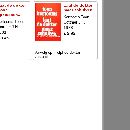
aat de dokter
Laat de dokter
aar
maar schuiven...
pkrassen...
Kortooms Toon
ortooms Toon
Gottmer J.H.
ottmer J.H.
1976
981
€ 5.95
 8.45
Vervolg op: Help! de dokter
verzuipt...