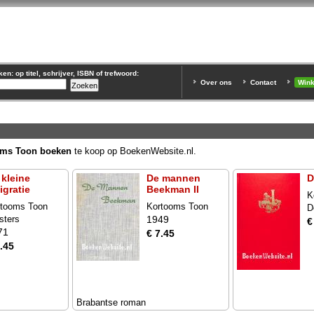
n: op titel, schrijver, ISBN of trefwoord:
Over ons
Contact
Win
oms Toon boeken
te koop op BoekenWebsite.nl.
 kleine
De mannen
D
igratie
Beekman II
K
rtooms Toon
Kortooms Toon
D
sters
1949
€
71
€ 7.45
.45
Brabantse roman