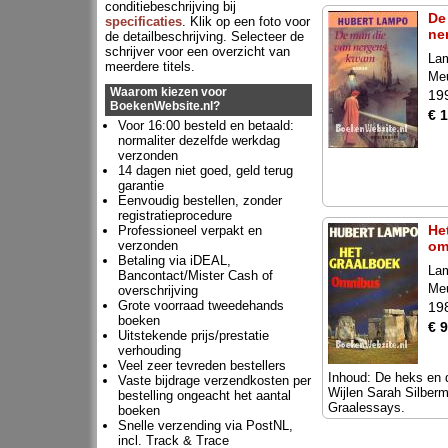
conditiebeschrijving bij
De
specificaties
. Klik op een foto voor
ne
de detailbeschrijving. Selecteer de
schrijver voor een overzicht van
La
meerdere titels.
Meu
Waarom kiezen voor
19
BoekenWebsite.nl?
€ 
Voor 16:00 besteld en betaald:
normaliter dezelfde werkdag
verzonden
14 dagen niet goed, geld terug
garantie
Eenvoudig bestellen, zonder
registratieprocedure
He
Professioneel verpakt en
verzonden
om
Betaling via iDEAL,
La
Bancontact/Mister Cash of
Meu
overschrijving
Grote voorraad tweedehands
19
boeken
€ 9
Uitstekende prijs/prestatie
verhouding
Veel zeer tevreden bestellers
Inhoud: De heks en 
Vaste bijdrage verzendkosten per
Wijlen Sarah Silberm
bestelling ongeacht het aantal
Graalessays.
boeken
Snelle verzending via PostNL,
incl. Track & Trace