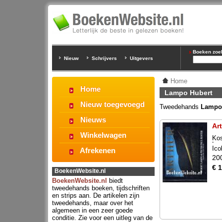
Boeken zoeke
Nieuw
Schrijvers
Uitgevers
Home
Home
Lampo Hubert
Nieuw toegevoegd
Tweedehands
Lampo
Nieuws
Ar
Winkelwagen
Kos
La
Ico
Afrekenen
20
€ 
BoekenWebsite.nl
BoekenWebsite.nl
biedt
tweedehands boeken, tijdschriften
en strips aan. De artikelen zijn
tweedehands, maar over het
algemeen in een zeer goede
conditie. Zie voor een uitleg van de