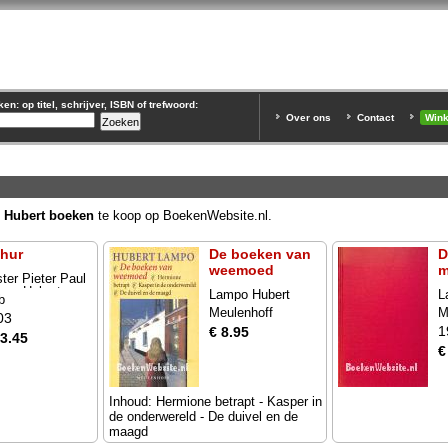
n: op titel, schrijver, ISBN of trefwoord:
Over ons
Contact
Win
 Hubert boeken
te koop op BoekenWebsite.nl.
thur
De boeken van
D
weemoed
m
ter Pieter Paul
mpo Hubert
Lampo Hubert
L
b
Meulenhoff
M
03
1
€ 8.95
13.45
€
Inhoud: Hermione betrapt - Kasper in
de onderwereld - De duivel en de
maagd