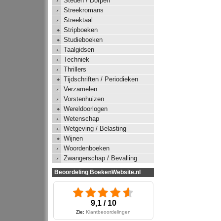
Steden / Dorpen
Streekromans
Streektaal
Stripboeken
Studieboeken
Taalgidsen
Techniek
Thrillers
Tijdschriften / Periodieken
Verzamelen
Vorstenhuizen
Wereldoorlogen
Wetenschap
Wetgeving / Belasting
Wijnen
Woordenboeken
Zwangerschap / Bevalling
Beoordeling BoekenWebsite.nl
9,1 / 10
Zie:
Klantbeoordelingen