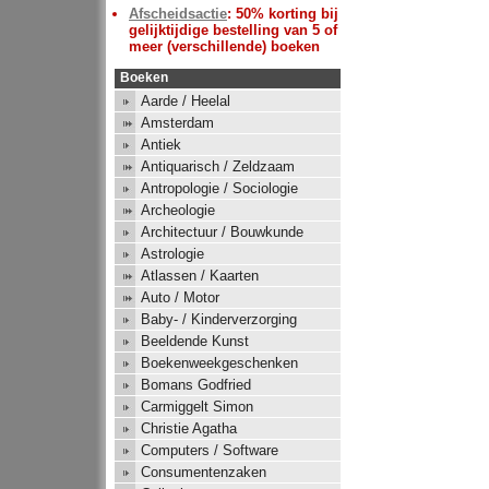
Afscheidsactie
: 50% korting bij
gelijktijdige bestelling van 5 of
meer (verschillende) boeken
Boeken
Aarde / Heelal
Amsterdam
Antiek
Antiquarisch / Zeldzaam
Antropologie / Sociologie
Archeologie
Architectuur / Bouwkunde
Astrologie
Atlassen / Kaarten
Auto / Motor
Baby- / Kinderverzorging
Beeldende Kunst
Boekenweekgeschenken
Bomans Godfried
Carmiggelt Simon
Christie Agatha
Computers / Software
Consumentenzaken