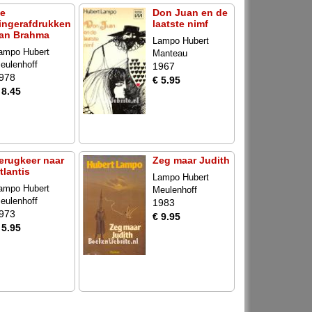
e
Don Juan en de
ingerafdrukken
laatste nimf
an Brahma
Lampo Hubert
ampo Hubert
Manteau
eulenhoff
1967
978
€ 5.95
 8.45
erugkeer naar
Zeg maar Judith
tlantis
Lampo Hubert
ampo Hubert
Meulenhoff
eulenhoff
1983
973
€ 9.95
 5.95