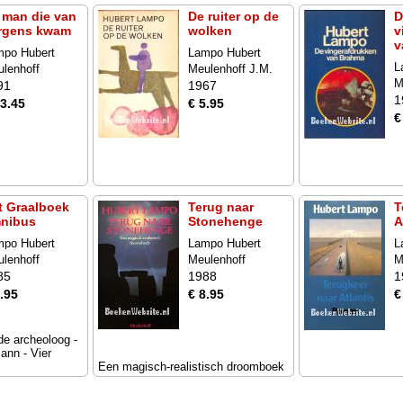
 man die van
De ruiter op de
D
rgens kwam
wolken
v
v
mpo Hubert
Lampo Hubert
L
lenhoff
Meulenhoff J.M.
M
91
1967
1
13.45
€ 5.95
€
t Graalboek
Terug naar
T
nibus
Stonehenge
A
mpo Hubert
Lampo Hubert
L
lenhoff
Meulenhoff
M
85
1988
1
.95
€ 8.95
€
de archeoloog -
ann - Vier
Een magisch-realistisch droomboek