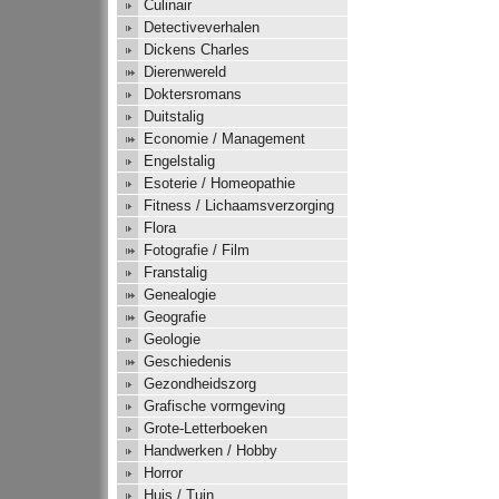
Culinair
Detectiveverhalen
Dickens Charles
Dierenwereld
Doktersromans
Duitstalig
Economie / Management
Engelstalig
Esoterie / Homeopathie
Fitness / Lichaamsverzorging
Flora
Fotografie / Film
Franstalig
Genealogie
Geografie
Geologie
Geschiedenis
Gezondheidszorg
Grafische vormgeving
Grote-Letterboeken
Handwerken / Hobby
Horror
Huis / Tuin