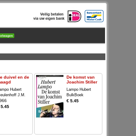
kelwagen
e duivel en de
De komst van
aagd
Joachim Stiller
ampo Hubert
Lampo Hubert
eulenhoff J.M.
BulkBoek
966
€ 5.45
 5.45