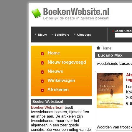
Boeken zoeke
Nieuw
Schrijvers
Uitgevers
Home
Home
Lucado Max
Nieuw toegevoegd
Tweedehands
Lucad
Nieuws
Al
te
Winkelwagen
Lu
Afrekenen
Ko
20
BoekenWebsite.nl
€ 6
BoekenWebsite.nl
biedt
tweedehands boeken, tijdschriften
en strips aan. De artikelen zijn
tweedehands, maar over het
algemeen in een zeer goede
Woorden van troost 
conditie. Zie voor een uitleg van de