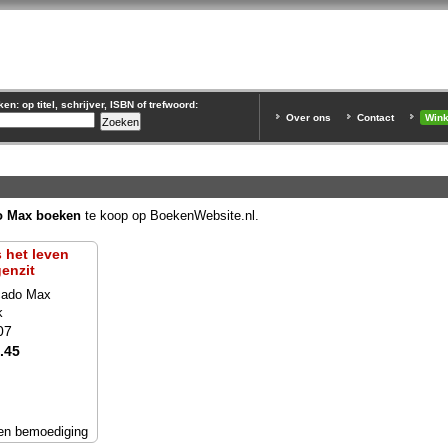
n: op titel, schrijver, ISBN of trefwoord:
Over ons
Contact
Win
o Max boeken
te koop op BoekenWebsite.nl.
s het leven
genzit
cado Max
k
07
.45
en bemoediging