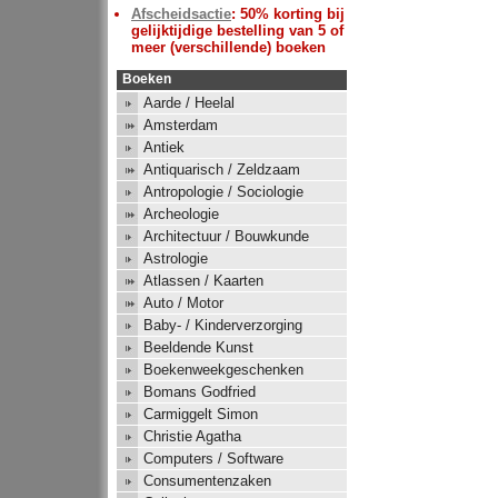
Afscheidsactie
: 50% korting bij
gelijktijdige bestelling van 5 of
meer (verschillende) boeken
Boeken
Aarde / Heelal
Amsterdam
Antiek
Antiquarisch / Zeldzaam
Antropologie / Sociologie
Archeologie
Architectuur / Bouwkunde
Astrologie
Atlassen / Kaarten
Auto / Motor
Baby- / Kinderverzorging
Beeldende Kunst
Boekenweekgeschenken
Bomans Godfried
Carmiggelt Simon
Christie Agatha
Computers / Software
Consumentenzaken