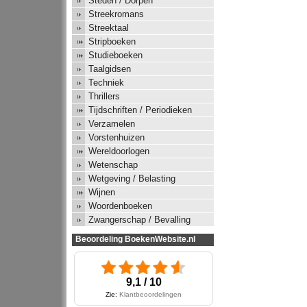
Steden / Dorpen
Streekromans
Streektaal
Stripboeken
Studieboeken
Taalgidsen
Techniek
Thrillers
Tijdschriften / Periodieken
Verzamelen
Vorstenhuizen
Wereldoorlogen
Wetenschap
Wetgeving / Belasting
Wijnen
Woordenboeken
Zwangerschap / Bevalling
Beoordeling BoekenWebsite.nl
9,1 / 10
Zie:
Klantbeoordelingen