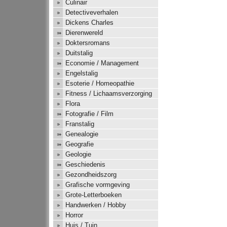
Culinair
Detectiveverhalen
Dickens Charles
Dierenwereld
Doktersromans
Duitstalig
Economie / Management
Engelstalig
Esoterie / Homeopathie
Fitness / Lichaamsverzorging
Flora
Fotografie / Film
Franstalig
Genealogie
Geografie
Geologie
Geschiedenis
Gezondheidszorg
Grafische vormgeving
Grote-Letterboeken
Handwerken / Hobby
Horror
Huis / Tuin