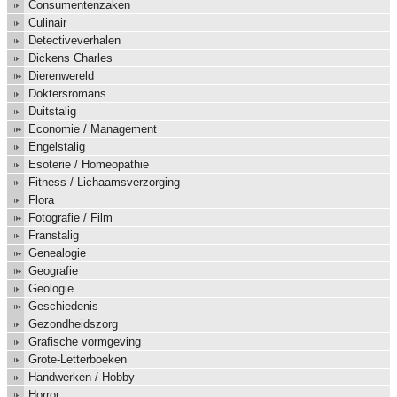
Consumentenzaken
Culinair
Detectiveverhalen
Dickens Charles
Dierenwereld
Doktersromans
Duitstalig
Economie / Management
Engelstalig
Esoterie / Homeopathie
Fitness / Lichaamsverzorging
Flora
Fotografie / Film
Franstalig
Genealogie
Geografie
Geologie
Geschiedenis
Gezondheidszorg
Grafische vormgeving
Grote-Letterboeken
Handwerken / Hobby
Horror