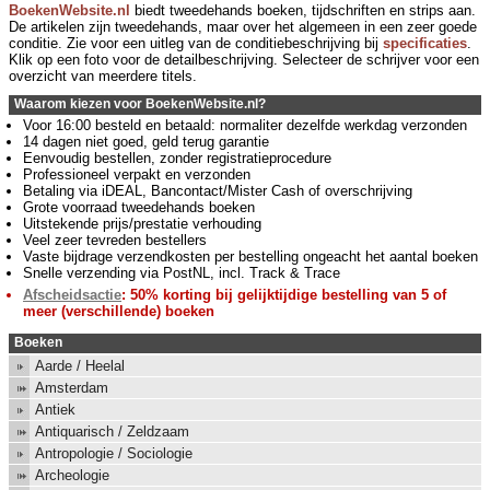
BoekenWebsite.nl
biedt tweedehands boeken, tijdschriften en strips aan.
De artikelen zijn tweedehands, maar over het algemeen in een zeer goede
conditie. Zie voor een uitleg van de conditiebeschrijving bij
specificaties
.
Klik op een foto voor de detailbeschrijving. Selecteer de schrijver voor een
overzicht van meerdere titels.
Waarom kiezen voor BoekenWebsite.nl?
Voor 16:00 besteld en betaald: normaliter dezelfde werkdag verzonden
14 dagen niet goed, geld terug garantie
Eenvoudig bestellen, zonder registratieprocedure
Professioneel verpakt en verzonden
Betaling via iDEAL, Bancontact/Mister Cash of overschrijving
Grote voorraad tweedehands boeken
Uitstekende prijs/prestatie verhouding
Veel zeer tevreden bestellers
Vaste bijdrage verzendkosten per bestelling ongeacht het aantal boeken
Snelle verzending via PostNL, incl. Track & Trace
Afscheidsactie
: 50% korting bij gelijktijdige bestelling van 5 of
meer (verschillende) boeken
Boeken
Aarde / Heelal
Amsterdam
Antiek
Antiquarisch / Zeldzaam
Antropologie / Sociologie
Archeologie