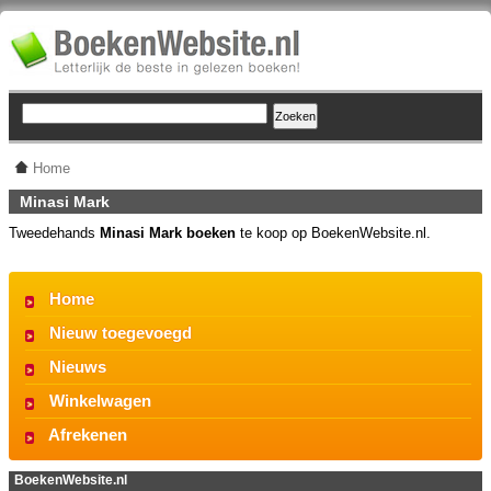
Home
Minasi Mark
Tweedehands
Minasi Mark boeken
te koop op BoekenWebsite.nl.
Home
Nieuw toegevoegd
Nieuws
Winkelwagen
Afrekenen
BoekenWebsite.nl