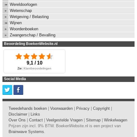
Wereldoorlogen
Wetenschap
Wetgeving / Belasting
Wijnen
Woordenboeken
Zwangerschap / Bevalling
Beoordeling BoekenWebsite.nl
9,1 / 10
Zie:
Klantbeoordelingen
Social Media
Tweedehands boeken
|
Voorwaarden
|
Privacy
|
Copyright
|
Disclaimer
|
Links
Over Ons
|
Contact
|
Veelgestelde Vragen
|
Sitemap
|
Winkelwagen
Prijzen zijn incl. 9% BTW. BoekenWebsite.nl is een project van
Brainwave Systems
.