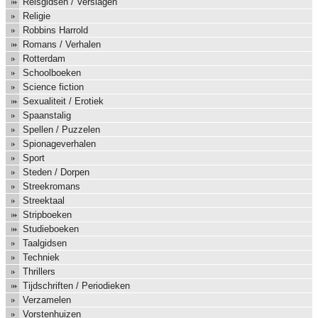
Reisgidsen / Verslagen
Religie
Robbins Harrold
Romans / Verhalen
Rotterdam
Schoolboeken
Science fiction
Sexualiteit / Erotiek
Spaanstalig
Spellen / Puzzelen
Spionageverhalen
Sport
Steden / Dorpen
Streekromans
Streektaal
Stripboeken
Studieboeken
Taalgidsen
Techniek
Thrillers
Tijdschriften / Periodieken
Verzamelen
Vorstenhuizen