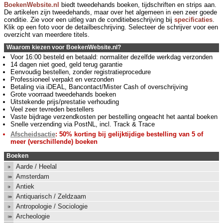
BoekenWebsite.nl
biedt tweedehands boeken, tijdschriften en strips aan.
De artikelen zijn tweedehands, maar over het algemeen in een zeer goede
conditie. Zie voor een uitleg van de conditiebeschrijving bij
specificaties
.
Klik op een foto voor de detailbeschrijving. Selecteer de schrijver voor een
overzicht van meerdere titels.
Waarom kiezen voor BoekenWebsite.nl?
Voor 16:00 besteld en betaald: normaliter dezelfde werkdag verzonden
14 dagen niet goed, geld terug garantie
Eenvoudig bestellen, zonder registratieprocedure
Professioneel verpakt en verzonden
Betaling via iDEAL, Bancontact/Mister Cash of overschrijving
Grote voorraad tweedehands boeken
Uitstekende prijs/prestatie verhouding
Veel zeer tevreden bestellers
Vaste bijdrage verzendkosten per bestelling ongeacht het aantal boeken
Snelle verzending via PostNL, incl. Track & Trace
Afscheidsactie
: 50% korting bij gelijktijdige bestelling van 5 of
meer (verschillende) boeken
Boeken
Aarde / Heelal
Amsterdam
Antiek
Antiquarisch / Zeldzaam
Antropologie / Sociologie
Archeologie