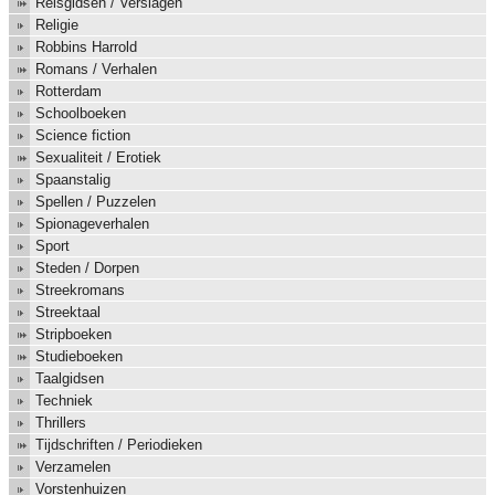
Reisgidsen / Verslagen
Religie
Robbins Harrold
Romans / Verhalen
Rotterdam
Schoolboeken
Science fiction
Sexualiteit / Erotiek
Spaanstalig
Spellen / Puzzelen
Spionageverhalen
Sport
Steden / Dorpen
Streekromans
Streektaal
Stripboeken
Studieboeken
Taalgidsen
Techniek
Thrillers
Tijdschriften / Periodieken
Verzamelen
Vorstenhuizen