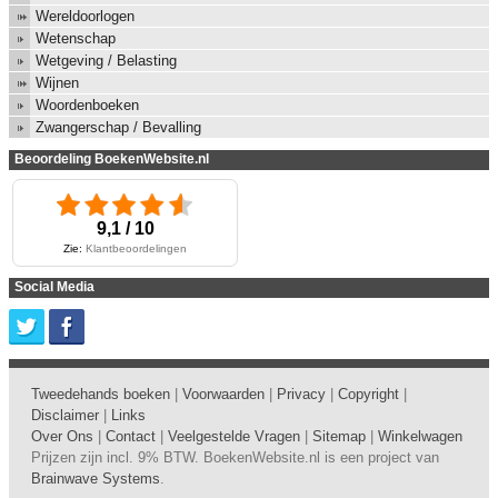
Wereldoorlogen
Wetenschap
Wetgeving / Belasting
Wijnen
Woordenboeken
Zwangerschap / Bevalling
Beoordeling BoekenWebsite.nl
9,1 / 10
Zie:
Klantbeoordelingen
Social Media
Tweedehands boeken
|
Voorwaarden
|
Privacy
|
Copyright
|
Disclaimer
|
Links
Over Ons
|
Contact
|
Veelgestelde Vragen
|
Sitemap
|
Winkelwagen
Prijzen zijn incl. 9% BTW. BoekenWebsite.nl is een project van
Brainwave Systems
.