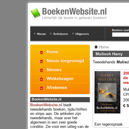
Boeken zoeke
Nieuw
Schrijvers
Uitgevers
Home
Home
Mulisch Harry
Nieuw toegevoegd
Tweedehands
Mulisc
Nieuws
20
de
Winkelwagen
wa
Afrekenen
Mul
CP
BoekenWebsite.nl
20
BoekenWebsite.nl
biedt
€ 5
tweedehands boeken, tijdschriften
en strips aan. De artikelen zijn
tweedehands, maar over het
algemeen in een zeer goede
Een tegenspraak.
conditie. Zie voor een uitleg van de