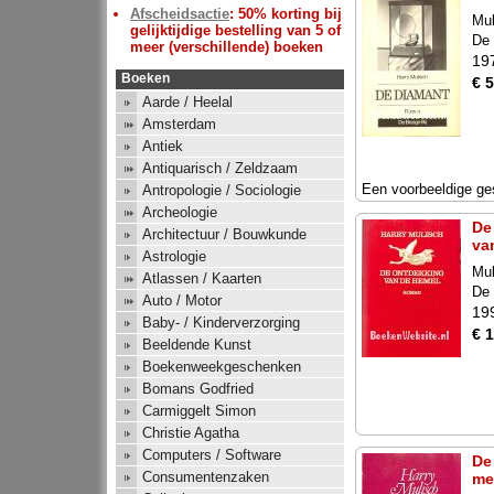
Afscheidsactie
: 50% korting bij
Mul
gelijktijdige bestelling van 5 of
De 
meer (verschillende) boeken
19
Boeken
€ 5
Aarde / Heelal
Amsterdam
Antiek
Antiquarisch / Zeldzaam
Een voorbeeldige ge
Antropologie / Sociologie
Archeologie
De
Architectuur / Bouwkunde
va
Astrologie
Mul
Atlassen / Kaarten
De 
Auto / Motor
19
Baby- / Kinderverzorging
€ 
Beeldende Kunst
Boekenweekgeschenken
Bomans Godfried
Carmiggelt Simon
Christie Agatha
Computers / Software
De
Consumentenzaken
me