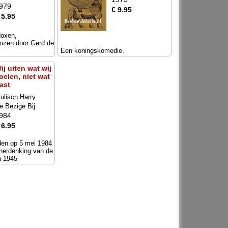
979
€ 9.95
 5.95
doxen,
ozen door Gerd de
Een koningskomedie.
ij uiten wat wij
oelen, niet wat
ast
ulisch Harry
e Bezige Bij
984
 6.95
den op 5 mei 1984
 herdenking van de
in 1945