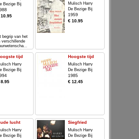
Mulisch Harry
e Bezige Bij
De Bezige Bij
988
1959
 10.95
€ 10.95
t begrip van het
n verschillende
tuurwetenscha...
oogste tijd
Hoogste tijd
ulisch Harry
Mulisch Harry
e Bezige Bij
De Bezige Bij
994
1985
 8.95
€ 12.45
ude lucht
Siegfried
ulisch Harry
Mulisch Harry
e Bezige Bij
De Bezige Bij