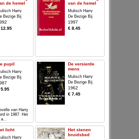
an de hemel
van de hemel
ulisch Harry
Mulisch Harry
e Bezige Bij
De Bezige Bij
992
1997
 12.95
€ 8.45
e pupil
De versierde
mens
ulisch Harry
Mulisch Harry
e Bezige Bij
De Bezige Bij
987
1962
 5.95
€ 7.45
ovelle van Harry
erd in 1987. Het
a...
et licht
Het stenen
bruidsbed
ulisch Harry