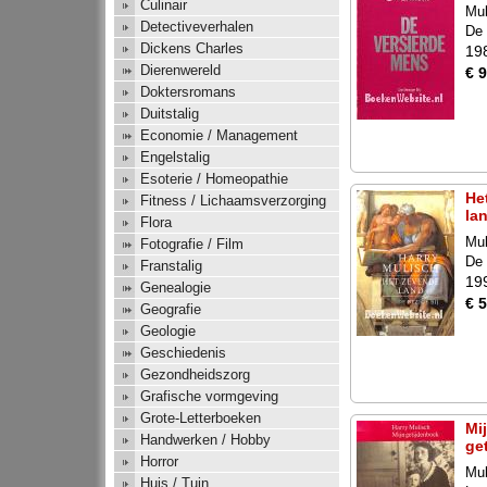
Culinair
Mul
Detectiveverhalen
De 
Dickens Charles
19
Dierenwereld
€ 9
Doktersromans
Duitstalig
Economie / Management
Engelstalig
Esoterie / Homeopathie
He
Fitness / Lichaamsverzorging
la
Flora
Mul
Fotografie / Film
De 
Franstalig
19
Genealogie
€ 5
Geografie
Geologie
Geschiedenis
Gezondheidszorg
Grafische vormgeving
Grote-Letterboeken
Mi
Handwerken / Hobby
ge
Horror
Mul
Huis / Tuin