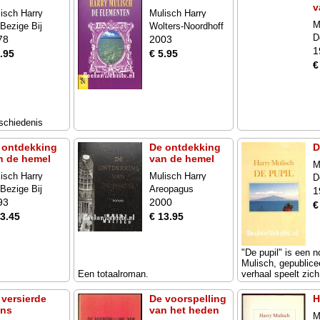
v
isch Harry
Mulisch Harry
M
Bezige Bij
Wolters-Noordhoff
D
78
2003
1
.95
€ 5.95
€
schiedenis
 ontdekking
De ontdekking
D
n de hemel
van de hemel
M
isch Harry
Mulisch Harry
D
Bezige Bij
Areopagus
1
93
2000
€
13.45
€ 13.95
"De pupil" is een n
Mulisch, gepublice
Een totaalroman.
verhaal speelt zich 
 versierde
De voorspelling
H
ns
van het heden
M