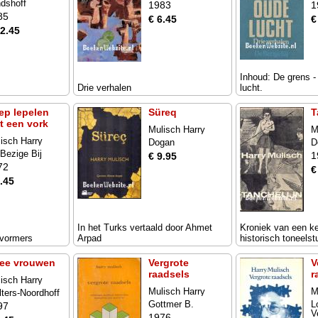
dshoff
1983
1
85
€ 6.45
€
12.45
Inhoud: De grens 
Drie verhalen
lucht.
ep lepelen
Süreq
T
t een vork
Mulisch Harry
M
isch Harry
Dogan
D
Bezige Bij
1
€ 9.95
72
€
.45
In het Turks vertaald door Ahmet
Kroniek van een ke
rvormers
Arpad
historisch toneelstu
ee vrouwen
Vergrote
V
raadsels
r
isch Harry
Mulisch Harry
M
ters-Noordhoff
Gottmer B.
L
97
V
1976