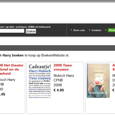
n: op titel, schrijver, ISBN of trefwoord:
Over ons
Contact
Win
h Harry boeken
te koop op BoekenWebsite.nl.
00 Het theater
2008 Twee
A
 brief en de
vrouwen
S
arheid
Mulisch Harry
M
isch Harry
CPNB
D
NB
2008
2
00
€ 4.95
€
.45