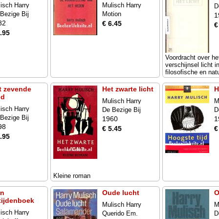
isch Harry
Mulisch Harry
D
Bezige Bij
Motion
1
82
€ 6.45
€
.95
Voordracht over he
verschijnsel licht i
filosofische en na
t zevende
Het zwarte licht
H
nd
Mulisch Harry
M
isch Harry
De Bezige Bij
D
Bezige Bij
1960
1
98
€ 5.45
€
.95
Kleine roman
jn
Oude lucht
O
tijdenboek
Mulisch Harry
M
isch Harry
Querido Em.
D