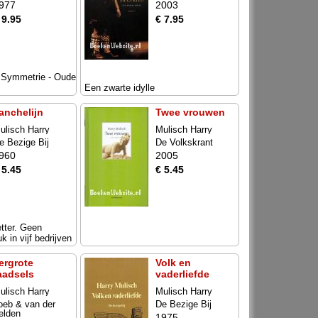
977
2003
 9.95
€ 7.95
- Symmetrie - Oude
Een zwarte idylle
anchelijn
Twee vrouwen
ulisch Harry
Mulisch Harry
e Bezige Bij
De Volkskrant
960
2005
 5.45
€ 5.45
tter. Geen
k in vijf bedrijven
ergrote
Volk en
aadsels
vaderliefde
ulisch Harry
Mulisch Harry
oeb & van der
De Bezige Bij
elden
1975