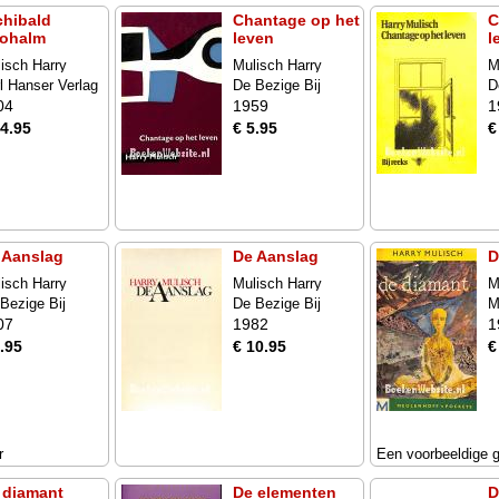
chibald
Chantage op het
C
rohalm
leven
l
isch Harry
Mulisch Harry
M
l Hanser Verlag
De Bezige Bij
D
04
1959
1
14.95
€ 5.95
€
 Aanslag
De Aanslag
D
isch Harry
Mulisch Harry
M
Bezige Bij
De Bezige Bij
M
07
1982
1
.95
€ 10.95
€
r
Een voorbeeldige 
 diamant
De elementen
D