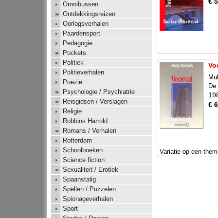
€ 5
Omnibussen
Ontdekkingsreizen
Oorlogsverhalen
Paardensport
Pedagogie
Pockets
Politiek
Vo
Politieverhalen
Mul
Poëzie
De 
Psychologie / Psychiatrie
19
Reisgidsen / Verslagen
€ 6
Religie
Robbins Harrold
Romans / Verhalen
Rotterdam
Schoolboeken
Variatie op een them
Science fiction
Sexualiteit / Erotiek
Spaanstalig
Spellen / Puzzelen
Spionageverhalen
Sport