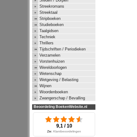
Steden / Dorpen
Streekromans
Streektaal
Stripboeken
Studieboeken
Taalgidsen
Techniek
Thrillers
Tijdschriften / Periodieken
Verzamelen
Vorstenhuizen
Wereldoorlogen
Wetenschap
Wetgeving / Belasting
Wijnen
Woordenboeken
Zwangerschap / Bevalling
Beoordeling BoekenWebsite.nl
9,1 / 10
Zie:
Klantbeoordelingen