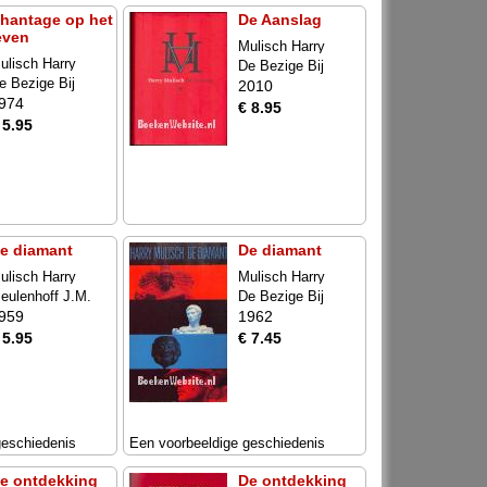
hantage op het
De Aanslag
even
Mulisch Harry
ulisch Harry
De Bezige Bij
e Bezige Bij
2010
974
€ 8.95
 5.95
e diamant
De diamant
ulisch Harry
Mulisch Harry
eulenhoff J.M.
De Bezige Bij
959
1962
 5.95
€ 7.45
geschiedenis
Een voorbeeldige geschiedenis
e ontdekking
De ontdekking