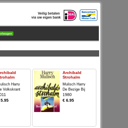
kelwagen
rchibald
Archibald
trohalm
Strohalm
ulisch Harry
Mulisch Harry
e Volkskrant
De Bezige Bij
011
1980
 5.95
€ 6.95