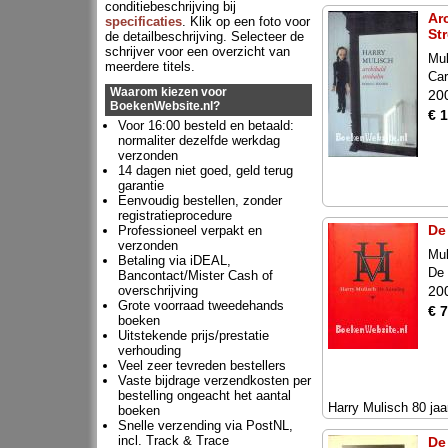
conditiebeschrijving bij
Ar
specificaties
. Klik op een foto voor
St
de detailbeschrijving. Selecteer de
schrijver voor een overzicht van
Mul
meerdere titels.
Car
Waarom kiezen voor
20
BoekenWebsite.nl?
€ 
Voor 16:00 besteld en betaald:
normaliter dezelfde werkdag
verzonden
14 dagen niet goed, geld terug
garantie
Eenvoudig bestellen, zonder
registratieprocedure
De
Professioneel verpakt en
verzonden
Mul
Betaling via iDEAL,
De 
Bancontact/Mister Cash of
overschrijving
20
Grote voorraad tweedehands
€ 7
boeken
Uitstekende prijs/prestatie
verhouding
Veel zeer tevreden bestellers
Vaste bijdrage verzendkosten per
bestelling ongeacht het aantal
Harry Mulisch 80 jaa
boeken
Snelle verzending via PostNL,
incl. Track & Trace
De