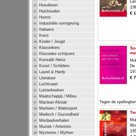
Lan
Huisdieren
19
Huishouden
€ 
Humor
Industriële vormgeving
Italiaans
Kerst
Kinder / Jeugd
Klassiekers
So
me
Klassieke schrijvers
Konsalik Heinz
Mul
De 
Kunst / Schilders
19
Laurel & Hardy
€ 7
Literatuur
Luchtvaart
Luisterboeken
Maatschappij / Milieu
Tegen de spellinghe
Maclean Alistair
Maritiem / Watersport
Tw
Medisch / Gezondheid
Mul
Misdaadverhalen
Wol
Muziek / Artiesten
19
Mysteries / Mythen