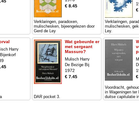
.45
1
€ 8.45
€
Verklaringen, paradoxen,
Verklaringen, para
mulischesken, bijeengelezen door
mulischesken, gek
Gerd de Ley
Ley.
orval
Wat gebeurde er
W
met sergeant
v
isch Harry
Massuro?
p
Bijenkorf
Mulisch Harry
M
89
De Bezige Bij
D
.45
1972
1
€ 7.45
€
Voordracht, gehou
in Wageningen ter
a
DAR pocket 3.
duitse capitulatie 