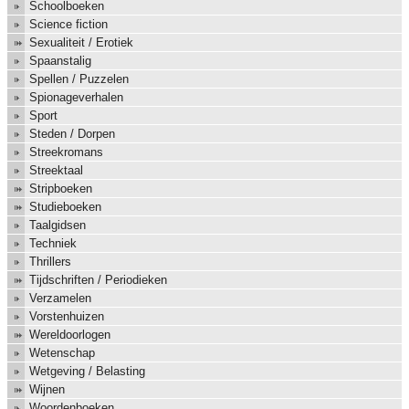
Schoolboeken
Science fiction
Sexualiteit / Erotiek
Spaanstalig
Spellen / Puzzelen
Spionageverhalen
Sport
Steden / Dorpen
Streekromans
Streektaal
Stripboeken
Studieboeken
Taalgidsen
Techniek
Thrillers
Tijdschriften / Periodieken
Verzamelen
Vorstenhuizen
Wereldoorlogen
Wetenschap
Wetgeving / Belasting
Wijnen
Woordenboeken