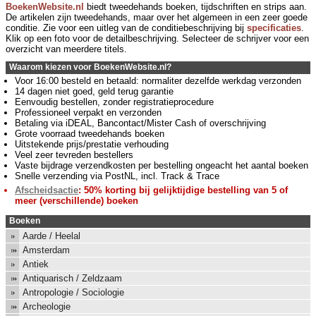
BoekenWebsite.nl
biedt tweedehands boeken, tijdschriften en strips aan.
De artikelen zijn tweedehands, maar over het algemeen in een zeer goede
conditie. Zie voor een uitleg van de conditiebeschrijving bij
specificaties
.
Klik op een foto voor de detailbeschrijving. Selecteer de schrijver voor een
overzicht van meerdere titels.
Waarom kiezen voor BoekenWebsite.nl?
Voor 16:00 besteld en betaald: normaliter dezelfde werkdag verzonden
14 dagen niet goed, geld terug garantie
Eenvoudig bestellen, zonder registratieprocedure
Professioneel verpakt en verzonden
Betaling via iDEAL, Bancontact/Mister Cash of overschrijving
Grote voorraad tweedehands boeken
Uitstekende prijs/prestatie verhouding
Veel zeer tevreden bestellers
Vaste bijdrage verzendkosten per bestelling ongeacht het aantal boeken
Snelle verzending via PostNL, incl. Track & Trace
Afscheidsactie
: 50% korting bij gelijktijdige bestelling van 5 of
meer (verschillende) boeken
Boeken
Aarde / Heelal
Amsterdam
Antiek
Antiquarisch / Zeldzaam
Antropologie / Sociologie
Archeologie