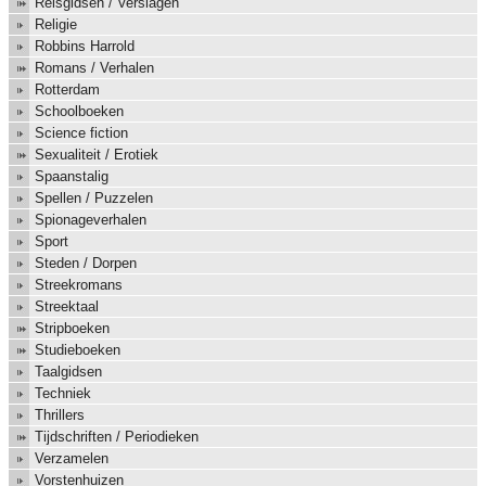
Reisgidsen / Verslagen
Religie
Robbins Harrold
Romans / Verhalen
Rotterdam
Schoolboeken
Science fiction
Sexualiteit / Erotiek
Spaanstalig
Spellen / Puzzelen
Spionageverhalen
Sport
Steden / Dorpen
Streekromans
Streektaal
Stripboeken
Studieboeken
Taalgidsen
Techniek
Thrillers
Tijdschriften / Periodieken
Verzamelen
Vorstenhuizen