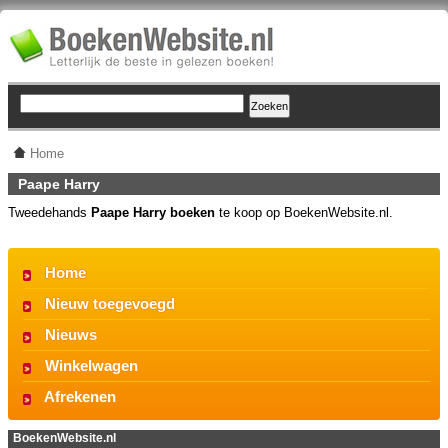
Home
Paape Harry
Tweedehands
Paape Harry boeken
te koop op BoekenWebsite.nl.
Home
Nieuw toegevoegd
Nieuws
Winkelwagen
Afrekenen
BoekenWebsite.nl