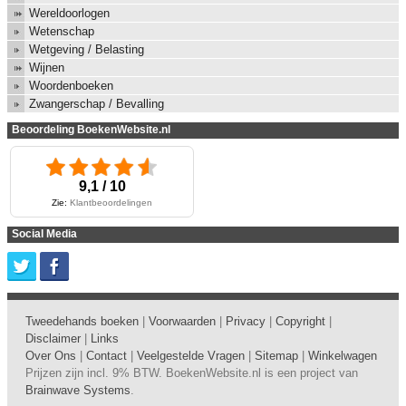
Wereldoorlogen
Wetenschap
Wetgeving / Belasting
Wijnen
Woordenboeken
Zwangerschap / Bevalling
Beoordeling BoekenWebsite.nl
9,1 / 10
Zie:
Klantbeoordelingen
Social Media
Tweedehands boeken
|
Voorwaarden
|
Privacy
|
Copyright
|
Disclaimer
|
Links
Over Ons
|
Contact
|
Veelgestelde Vragen
|
Sitemap
|
Winkelwagen
Prijzen zijn incl. 9% BTW. BoekenWebsite.nl is een project van
Brainwave Systems
.