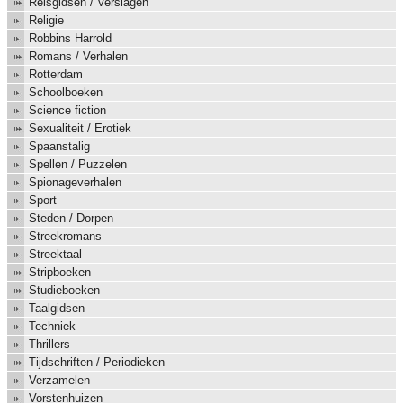
Reisgidsen / Verslagen
Religie
Robbins Harrold
Romans / Verhalen
Rotterdam
Schoolboeken
Science fiction
Sexualiteit / Erotiek
Spaanstalig
Spellen / Puzzelen
Spionageverhalen
Sport
Steden / Dorpen
Streekromans
Streektaal
Stripboeken
Studieboeken
Taalgidsen
Techniek
Thrillers
Tijdschriften / Periodieken
Verzamelen
Vorstenhuizen