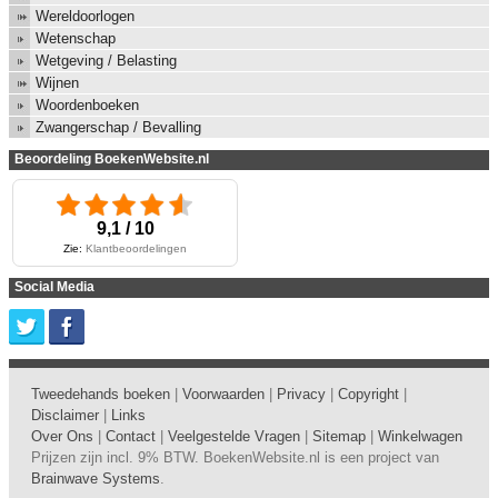
Wereldoorlogen
Wetenschap
Wetgeving / Belasting
Wijnen
Woordenboeken
Zwangerschap / Bevalling
Beoordeling BoekenWebsite.nl
9,1 / 10
Zie:
Klantbeoordelingen
Social Media
Tweedehands boeken
|
Voorwaarden
|
Privacy
|
Copyright
|
Disclaimer
|
Links
Over Ons
|
Contact
|
Veelgestelde Vragen
|
Sitemap
|
Winkelwagen
Prijzen zijn incl. 9% BTW. BoekenWebsite.nl is een project van
Brainwave Systems
.