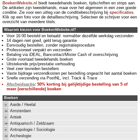
BoekenWebsite.nl
biedt tweedehands boeken, tijdschriften en strips aan.
De artikelen zijn tweedehands, maar over het algemeen in een zeer goede
conditie. Zie voor een uitleg van de conditiebeschrijving bij
specificaties
.
Klik op een foto voor de detailbeschrijving. Selecteer de schrijver voor een
overzicht van meerdere titels.
Waarom kiezen voor BoekenWebsite.nl?
Voor 16:00 besteld en betaald: normaliter dezelfde werkdag verzonden
14 dagen niet goed, geld terug garantie
Eenvoudig bestellen, zonder registratieprocedure
Professioneel verpakt en verzonden
Betaling via iDEAL, Bancontact/Mister Cash of overschrijving
Grote voorraad tweedehands boeken
Uitstekende prijs/prestatie verhouding
Veel zeer tevreden bestellers
Vaste bijdrage verzendkosten per bestelling ongeacht het aantal boeken
Snelle verzending via PostNL, incl. Track & Trace
Afscheidsactie
: 50% korting bij gelijktijdige bestelling van 5 of
meer (verschillende) boeken
Boeken
Aarde / Heelal
Amsterdam
Antiek
Antiquarisch / Zeldzaam
Antropologie / Sociologie
Archeologie