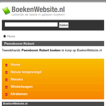
Home
Peereboom Robert
Tweedehands
Peereboom Robert boeken
te koop op BoekenWebsite.nl.
Home
Nieuw toegevoegd
Nieuws
Winkelwagen
Afrekenen
BoekenWebsite.nl