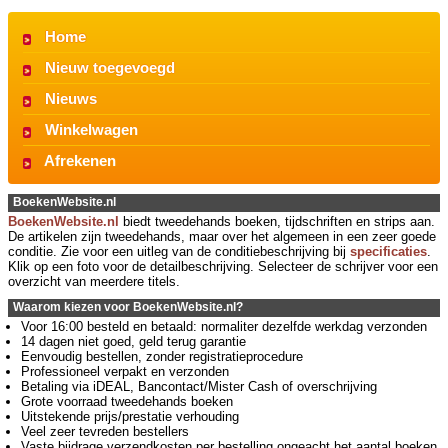
Home
Nieuw toegevoegd
Nieuws
Winkelwagen
Afrekenen
BoekenWebsite.nl
BoekenWebsite.nl
biedt tweedehands boeken, tijdschriften en strips aan.
De artikelen zijn tweedehands, maar over het algemeen in een zeer goede
conditie. Zie voor een uitleg van de conditiebeschrijving bij
specificaties
.
Klik op een foto voor de detailbeschrijving. Selecteer de schrijver voor een
overzicht van meerdere titels.
Waarom kiezen voor BoekenWebsite.nl?
Voor 16:00 besteld en betaald: normaliter dezelfde werkdag verzonden
14 dagen niet goed, geld terug garantie
Eenvoudig bestellen, zonder registratieprocedure
Professioneel verpakt en verzonden
Betaling via iDEAL, Bancontact/Mister Cash of overschrijving
Grote voorraad tweedehands boeken
Uitstekende prijs/prestatie verhouding
Veel zeer tevreden bestellers
Vaste bijdrage verzendkosten per bestelling ongeacht het aantal boeken