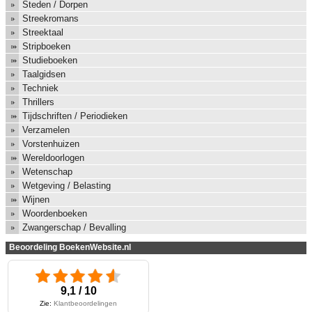
Steden / Dorpen
Streekromans
Streektaal
Stripboeken
Studieboeken
Taalgidsen
Techniek
Thrillers
Tijdschriften / Periodieken
Verzamelen
Vorstenhuizen
Wereldoorlogen
Wetenschap
Wetgeving / Belasting
Wijnen
Woordenboeken
Zwangerschap / Bevalling
Beoordeling BoekenWebsite.nl
9,1 / 10
Zie:
Klantbeoordelingen