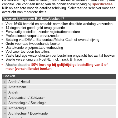
De artikelen zijn tweedehands, maar over het algemeen in een zeer goede
conditie. Zie voor een uitleg van de conditiebeschrijving bij
specificaties
.
Klik op een foto voor de detailbeschrijving. Selecteer de schrijver voor een
overzicht van meerdere titels.
Waarom kiezen voor BoekenWebsite.nl?
Voor 16:00 besteld en betaald: normaliter dezelfde werkdag verzonden
14 dagen niet goed, geld terug garantie
Eenvoudig bestellen, zonder registratieprocedure
Professioneel verpakt en verzonden
Betaling via iDEAL, Bancontact/Mister Cash of overschrijving
Grote voorraad tweedehands boeken
Uitstekende prijs/prestatie verhouding
Veel zeer tevreden bestellers
Vaste bijdrage verzendkosten per bestelling ongeacht het aantal boeken
Snelle verzending via PostNL, incl. Track & Trace
Afscheidsactie
: 50% korting bij gelijktijdige bestelling van 5 of
meer (verschillende) boeken
Boeken
Aarde / Heelal
Amsterdam
Antiek
Antiquarisch / Zeldzaam
Antropologie / Sociologie
Archeologie
Architectuur / Bouwkunde