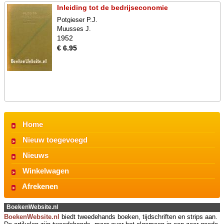
Inleiding tot de bedrijseconomie
Potgieser P.J.
Muusses J.
1952
€ 6.95
Home
Nieuw toegevoegd
Nieuws
Winkelwagen
Afrekenen
BoekenWebsite.nl
BoekenWebsite.nl
biedt tweedehands boeken, tijdschriften en strips aan.