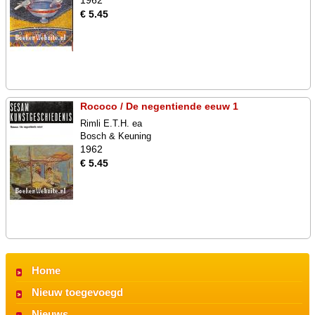
1962
€ 5.45
Rococo / De negentiende eeuw 1
Rimli E.T.H. ea
Bosch & Keuning
1962
€ 5.45
Home
Nieuw toegevoegd
Nieuws