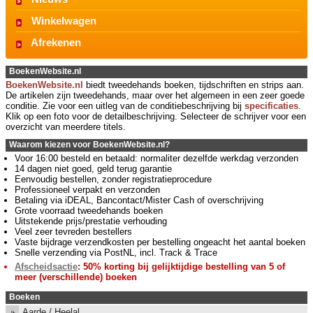
Winkelwagen
Afrekenen
BoekenWebsite.nl
BoekenWebsite.nl
biedt tweedehands boeken, tijdschriften en strips aan.
De artikelen zijn tweedehands, maar over het algemeen in een zeer goede
conditie. Zie voor een uitleg van de conditiebeschrijving bij
specificaties
.
Klik op een foto voor de detailbeschrijving. Selecteer de schrijver voor een
overzicht van meerdere titels.
Waarom kiezen voor BoekenWebsite.nl?
Voor 16:00 besteld en betaald: normaliter dezelfde werkdag verzonden
14 dagen niet goed, geld terug garantie
Eenvoudig bestellen, zonder registratieprocedure
Professioneel verpakt en verzonden
Betaling via iDEAL, Bancontact/Mister Cash of overschrijving
Grote voorraad tweedehands boeken
Uitstekende prijs/prestatie verhouding
Veel zeer tevreden bestellers
Vaste bijdrage verzendkosten per bestelling ongeacht het aantal boeken
Snelle verzending via PostNL, incl. Track & Trace
Afscheidsactie
: 50% korting bij gelijktijdige bestelling van 5 of
meer (verschillende) boeken
Boeken
Aarde / Heelal