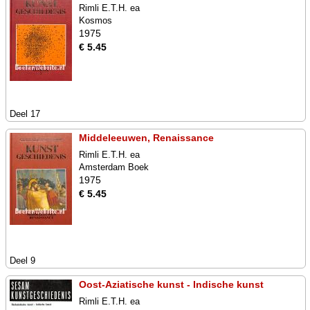
Rimli E.T.H. ea
Kosmos
1975
€ 5.45
Deel 17
Middeleeuwen, Renaissance
Rimli E.T.H. ea
Amsterdam Boek
1975
€ 5.45
Deel 9
Oost-Aziatische kunst - Indische kunst
Rimli E.T.H. ea