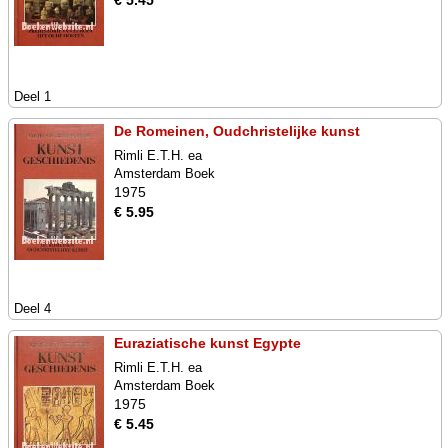
€ 5.45
Deel 1
De Romeinen, Oudchristelijke kunst
Rimli E.T.H. ea
Amsterdam Boek
1975
€ 5.95
Deel 4
Euraziatische kunst Egypte
Rimli E.T.H. ea
Amsterdam Boek
1975
€ 5.45