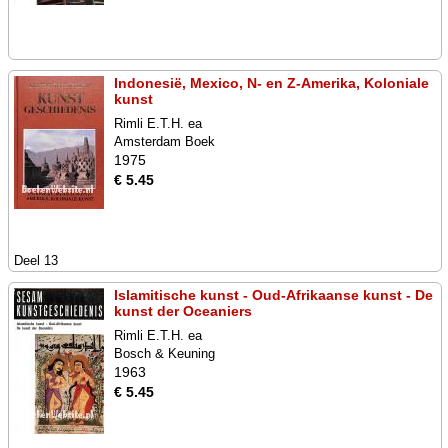
Indonesië, Mexico, N- en Z-Amerika, Koloniale
kunst
Rimli E.T.H. ea
Amsterdam Boek
1975
€ 5.45
Deel 13
Islamitische kunst - Oud-Afrikaanse kunst - De
kunst der Oceaniers
Rimli E.T.H. ea
Bosch & Keuning
1963
€ 5.45