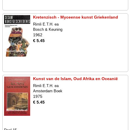
Kretenzisch - Myceense kunst Griekenland
Rimli E.T.H. ea
Bosch & Keuning
1962
€ 5.45
Kunst van de Islam, Oud Afrika en Oceanië
Rimli E.T.H. ea
Amsterdam Boek
1975
€ 5.45