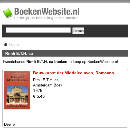
Home
Rimli E.T.H. ea
Tweedehands
Rimli E.T.H. ea boeken
te koop op BoekenWebsite.nl.
Bouwkunst der Middeleeuwen, Romaans
Rimli E.T.H. ea
Amsterdam Boek
1975
€ 5.45
Deel 6