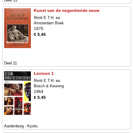
Deel 15
Kunst van de negentiende eeuw
Rimli E.T.H. ea
Amsterdam Boek
1975
€ 5.45
Deel 11
Lexicon 1
Rimli E.T.H. ea
Bosch & Keuning
1964
€ 5.45
Aardenburg - Kyoto.