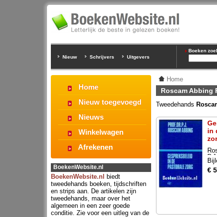
Boeken zoeke
Nieuw
Schrijvers
Uitgevers
Home
Home
Roscam Abbing P
Nieuw toegevoegd
Tweedehands
Roscam
Nieuws
Ge
in
Winkelwagen
zo
Afrekenen
Ro
P.J
Bij
BoekenWebsite.nl
€ 5
BoekenWebsite.nl
biedt
tweedehands boeken, tijdschriften
en strips aan. De artikelen zijn
tweedehands, maar over het
algemeen in een zeer goede
conditie. Zie voor een uitleg van de