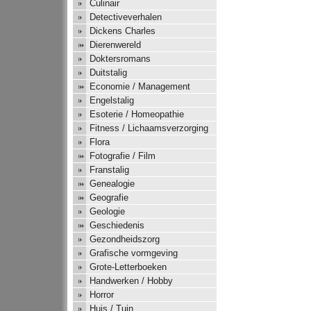
Culinair
Detectiveverhalen
Dickens Charles
Dierenwereld
Doktersromans
Duitstalig
Economie / Management
Engelstalig
Esoterie / Homeopathie
Fitness / Lichaamsverzorging
Flora
Fotografie / Film
Franstalig
Genealogie
Geografie
Geologie
Geschiedenis
Gezondheidszorg
Grafische vormgeving
Grote-Letterboeken
Handwerken / Hobby
Horror
Huis / Tuin