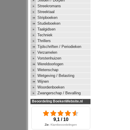
Steden / Dorpen
Streekromans
Streektaal
Stripboeken
Studieboeken
Taalgidsen
Techniek
Thrillers
Tijdschriften / Periodieken
Verzamelen
Vorstenhuizen
Wereldoorlogen
Wetenschap
Wetgeving / Belasting
Wijnen
Woordenboeken
Zwangerschap / Bevalling
Beoordeling BoekenWebsite.nl
9,1 / 10
Zie:
Klantbeoordelingen