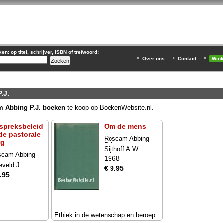
n: op titel, schrijver, ISBN of trefwoord:
Over ons
Contact
Win
.J.
 Abbing P.J. boeken
te koop op BoekenWebsite.nl.
spreksbeleid
Om de mens
 de pastorale
Roscam Abbing
rg
P.J.
Sijthoff A.W.
scam Abbing
1968
.
leveld J.
€ 9.95
.95
Ethiek in de wetenschap en beroep