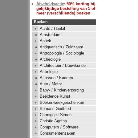
Afscheidsactie
: 50% korting bij
gelijktijdige bestelling van 5 of
meer (verschillende) boeken
Boeken
Aarde / Heelal
Amsterdam
Antiek
Antiquarisch / Zeldzaam
Antropologie / Sociologie
Archeologie
Architectuur / Bouwkunde
Astrologie
Atlassen / Kaarten
Auto / Motor
Baby- / Kinderverzorging
Beeldende Kunst
Boekenweekgeschenken
Bomans Godfried
Carmiggelt Simon
Christie Agatha
Computers / Software
Consumentenzaken