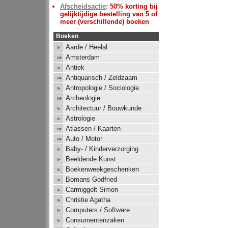
Afscheidsactie
: 50% korting bij
gelijktijdige bestelling van 5 of
meer (verschillende) boeken
Boeken
Aarde / Heelal
Amsterdam
Antiek
Antiquarisch / Zeldzaam
Antropologie / Sociologie
Archeologie
Architectuur / Bouwkunde
Astrologie
Atlassen / Kaarten
Auto / Motor
Baby- / Kinderverzorging
Beeldende Kunst
Boekenweekgeschenken
Bomans Godfried
Carmiggelt Simon
Christie Agatha
Computers / Software
Consumentenzaken