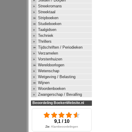
Steden / Dorpen
Streekromans
Streektaal
Stripboeken
Studieboeken
Taalgidsen
Techniek
Thrillers
Tijdschriften / Periodieken
Verzamelen
Vorstenhuizen
Wereldoorlogen
Wetenschap
Wetgeving / Belasting
Wijnen
Woordenboeken
Zwangerschap / Bevalling
Beoordeling BoekenWebsite.nl
9,1 / 10
Zie:
Klantbeoordelingen