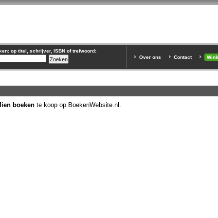
n: op titel, schrijver, ISBN of trefwoord:
Over ons
Contact
Win
ien boeken
te koop op BoekenWebsite.nl.