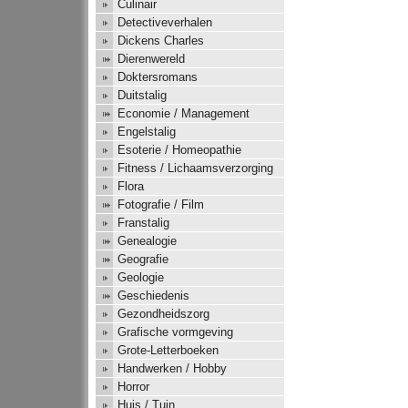
Culinair
Detectiveverhalen
Dickens Charles
Dierenwereld
Doktersromans
Duitstalig
Economie / Management
Engelstalig
Esoterie / Homeopathie
Fitness / Lichaamsverzorging
Flora
Fotografie / Film
Franstalig
Genealogie
Geografie
Geologie
Geschiedenis
Gezondheidszorg
Grafische vormgeving
Grote-Letterboeken
Handwerken / Hobby
Horror
Huis / Tuin