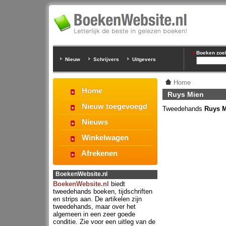
Boeken zoeke
Nieuw
Schrijvers
Uitgevers
Home
Home
Ruys Mien
Nieuw toegevoegd
Tweedehands
Ruys M
Nieuws
Winkelwagen
Afrekenen
BoekenWebsite.nl
BoekenWebsite.nl
biedt
tweedehands boeken, tijdschriften
en strips aan. De artikelen zijn
tweedehands, maar over het
algemeen in een zeer goede
conditie. Zie voor een uitleg van de