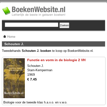
Home
Schouten J.
Tweedehands
Schouten J. boeken
te koop op BoekenWebsite.nl.
Functie en vorm in de biologie 2 VH
Schouten J.
Stam-Kemperman
1969
€ 7.45
Biologie voor de tweede klas h.a.v.o. en v.w.o.