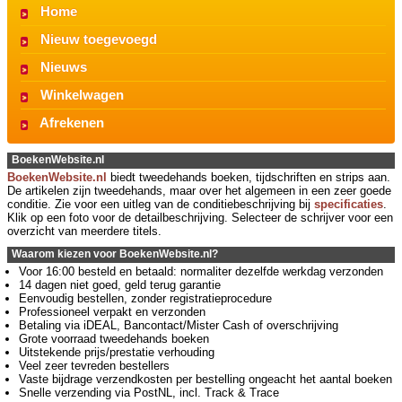
Home
Nieuw toegevoegd
Nieuws
Winkelwagen
Afrekenen
BoekenWebsite.nl
BoekenWebsite.nl
biedt tweedehands boeken, tijdschriften en strips aan.
De artikelen zijn tweedehands, maar over het algemeen in een zeer goede
conditie. Zie voor een uitleg van de conditiebeschrijving bij
specificaties
.
Klik op een foto voor de detailbeschrijving. Selecteer de schrijver voor een
overzicht van meerdere titels.
Waarom kiezen voor BoekenWebsite.nl?
Voor 16:00 besteld en betaald: normaliter dezelfde werkdag verzonden
14 dagen niet goed, geld terug garantie
Eenvoudig bestellen, zonder registratieprocedure
Professioneel verpakt en verzonden
Betaling via iDEAL, Bancontact/Mister Cash of overschrijving
Grote voorraad tweedehands boeken
Uitstekende prijs/prestatie verhouding
Veel zeer tevreden bestellers
Vaste bijdrage verzendkosten per bestelling ongeacht het aantal boeken
Snelle verzending via PostNL, incl. Track & Trace