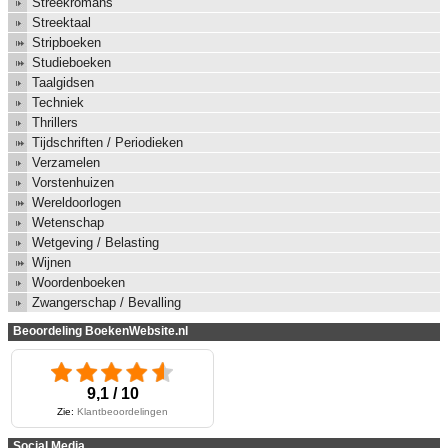
Streekromans
Streektaal
Stripboeken
Studieboeken
Taalgidsen
Techniek
Thrillers
Tijdschriften / Periodieken
Verzamelen
Vorstenhuizen
Wereldoorlogen
Wetenschap
Wetgeving / Belasting
Wijnen
Woordenboeken
Zwangerschap / Bevalling
Beoordeling BoekenWebsite.nl
9,1 / 10
Zie:
Klantbeoordelingen
Social Media