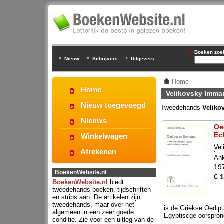
Boeken zoeke
Nieuw
Schrijvers
Uitgevers
Home
Home
Velikovsky Imma
Nieuw toegevoegd
Tweedehands
Veliko
Nieuws
Oe
Ec
Winkelwagen
Vel
Afrekenen
Im
An
19
BoekenWebsite.nl
€ 
BoekenWebsite.nl
biedt
tweedehands boeken, tijdschriften
en strips aan. De artikelen zijn
tweedehands, maar over het
is de Griekse Oedip
algemeen in een zeer goede
Egyptiscge oorspro
conditie. Zie voor een uitleg van de