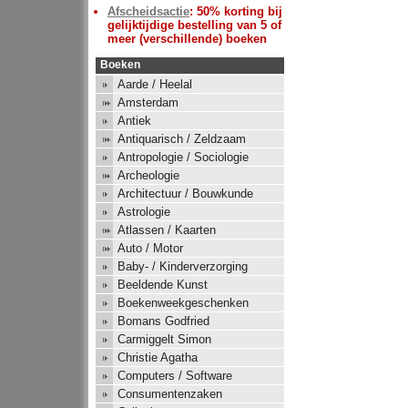
Afscheidsactie
: 50% korting bij
gelijktijdige bestelling van 5 of
meer (verschillende) boeken
Boeken
Aarde / Heelal
Amsterdam
Antiek
Antiquarisch / Zeldzaam
Antropologie / Sociologie
Archeologie
Architectuur / Bouwkunde
Astrologie
Atlassen / Kaarten
Auto / Motor
Baby- / Kinderverzorging
Beeldende Kunst
Boekenweekgeschenken
Bomans Godfried
Carmiggelt Simon
Christie Agatha
Computers / Software
Consumentenzaken