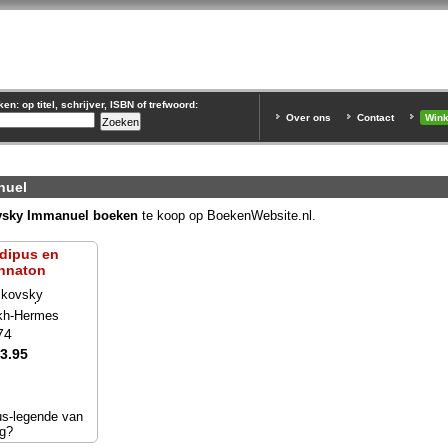
n: op titel, schrijver, ISBN of trefwoord:
Over ons
Contact
Win
nuel
vsky Immanuel boeken
te koop op BoekenWebsite.nl.
dipus en
hnaton
ikovsky
manuel
kh-Hermes
74
13.95
us-legende van
ng?