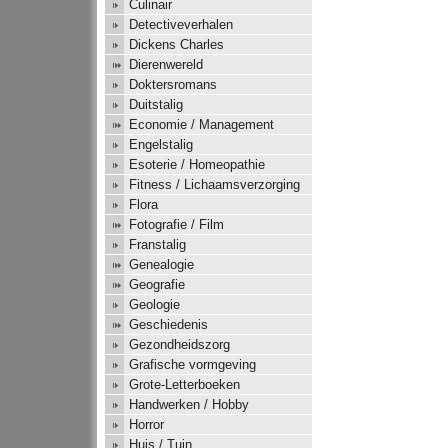
Culinair
Detectiveverhalen
Dickens Charles
Dierenwereld
Doktersromans
Duitstalig
Economie / Management
Engelstalig
Esoterie / Homeopathie
Fitness / Lichaamsverzorging
Flora
Fotografie / Film
Franstalig
Genealogie
Geografie
Geologie
Geschiedenis
Gezondheidszorg
Grafische vormgeving
Grote-Letterboeken
Handwerken / Hobby
Horror
Huis / Tuin