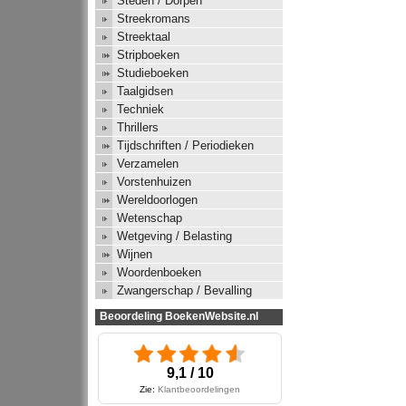
Steden / Dorpen
Streekromans
Streektaal
Stripboeken
Studieboeken
Taalgidsen
Techniek
Thrillers
Tijdschriften / Periodieken
Verzamelen
Vorstenhuizen
Wereldoorlogen
Wetenschap
Wetgeving / Belasting
Wijnen
Woordenboeken
Zwangerschap / Bevalling
Beoordeling BoekenWebsite.nl
9,1 / 10
Zie:
Klantbeoordelingen