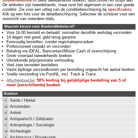
BoekenWebsite.nl
biedt tweedehands boeken, tijdschriften en strips aan.
De artikelen zijn tweedehands, maar over het algemeen in een zeer goede
conditie. Zie voor een uitleg van de conditiebeschrijving bij
specificaties
.
Klik op een foto voor de detailbeschrijving. Selecteer de schrijver voor een
overzicht van meerdere titels.
Waarom kiezen voor BoekenWebsite.nl?
Voor 16:00 besteld en betaald: normaliter dezelfde werkdag verzonden
14 dagen niet goed, geld terug garantie
Eenvoudig bestellen, zonder registratieprocedure
Professioneel verpakt en verzonden
Betaling via iDEAL, Bancontact/Mister Cash of overschrijving
Grote voorraad tweedehands boeken
Uitstekende prijs/prestatie verhouding
Veel zeer tevreden bestellers
Vaste bijdrage verzendkosten per bestelling ongeacht het aantal boeken
Snelle verzending via PostNL, incl. Track & Trace
Afscheidsactie
: 50% korting bij gelijktijdige bestelling van 5 of
meer (verschillende) boeken
Boeken
Aarde / Heelal
Amsterdam
Antiek
Antiquarisch / Zeldzaam
Antropologie / Sociologie
Archeologie
Architectuur / Bouwkunde