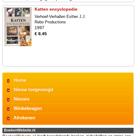
Katten encyclopedie
Verhoef-Verhallen Esther J.J.
Rebo Productions
1997
€ 8.45
Home
Nieuw toegevoegd
Nieuws
Winkelwagen
Afrekenen
BoekenWebsite.nl