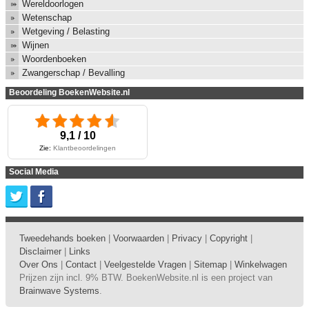
Wereldoorlogen
Wetenschap
Wetgeving / Belasting
Wijnen
Woordenboeken
Zwangerschap / Bevalling
Beoordeling BoekenWebsite.nl
9,1 / 10
Zie:
Klantbeoordelingen
Social Media
Tweedehands boeken
|
Voorwaarden
|
Privacy
|
Copyright
|
Disclaimer
|
Links
Over Ons
|
Contact
|
Veelgestelde Vragen
|
Sitemap
|
Winkelwagen
Prijzen zijn incl. 9% BTW. BoekenWebsite.nl is een project van
Brainwave Systems
.