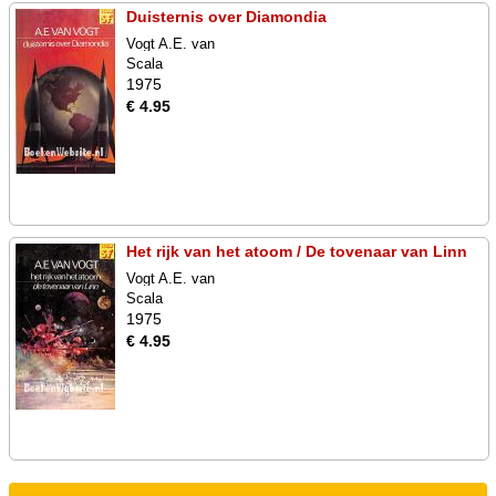
Duisternis over Diamondia
Vogt A.E. van
Scala
1975
€ 4.95
Het rijk van het atoom / De tovenaar van Linn
Vogt A.E. van
Scala
1975
€ 4.95