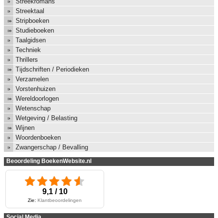
Streekromans
Streektaal
Stripboeken
Studieboeken
Taalgidsen
Techniek
Thrillers
Tijdschriften / Periodieken
Verzamelen
Vorstenhuizen
Wereldoorlogen
Wetenschap
Wetgeving / Belasting
Wijnen
Woordenboeken
Zwangerschap / Bevalling
Beoordeling BoekenWebsite.nl
9,1 / 10
Zie:
Klantbeoordelingen
Social Media