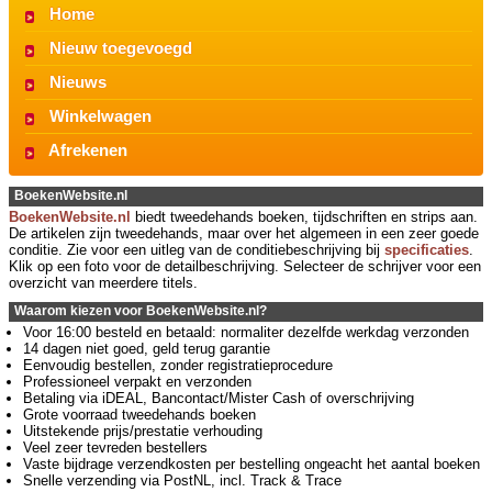
Home
Nieuw toegevoegd
Nieuws
Winkelwagen
Afrekenen
BoekenWebsite.nl
BoekenWebsite.nl
biedt tweedehands boeken, tijdschriften en strips aan.
De artikelen zijn tweedehands, maar over het algemeen in een zeer goede
conditie. Zie voor een uitleg van de conditiebeschrijving bij
specificaties
.
Klik op een foto voor de detailbeschrijving. Selecteer de schrijver voor een
overzicht van meerdere titels.
Waarom kiezen voor BoekenWebsite.nl?
Voor 16:00 besteld en betaald: normaliter dezelfde werkdag verzonden
14 dagen niet goed, geld terug garantie
Eenvoudig bestellen, zonder registratieprocedure
Professioneel verpakt en verzonden
Betaling via iDEAL, Bancontact/Mister Cash of overschrijving
Grote voorraad tweedehands boeken
Uitstekende prijs/prestatie verhouding
Veel zeer tevreden bestellers
Vaste bijdrage verzendkosten per bestelling ongeacht het aantal boeken
Snelle verzending via PostNL, incl. Track & Trace