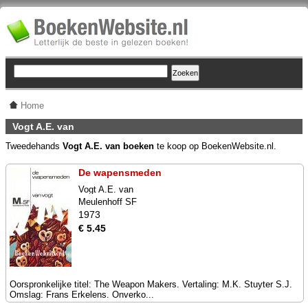
Home
Vogt A.E. van
Tweedehands
Vogt A.E. van boeken
te koop op BoekenWebsite.nl.
De wapensmeden
Vogt A.E. van
Meulenhoff SF
1973
€ 5.45
Oorspronkelijke titel: The Weapon Makers. Vertaling: M.K. Stuyter S.J.
Omslag: Frans Erkelens. Onverko...