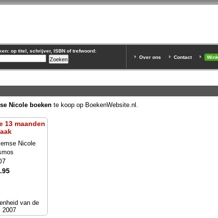
n: op titel, schrijver, ISBN of trefwoord:
Over ons
Contact
Win
se Nicole boeken
te koop op BoekenWebsite.nl.
le 13 maanden
aak
lemse Nicole
smos
07
.95
genheid van de
 2007