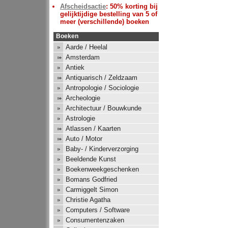
Afscheidsactie
: 50% korting bij
gelijktijdige bestelling van 5 of
meer (verschillende) boeken
Boeken
Aarde / Heelal
Amsterdam
Antiek
Antiquarisch / Zeldzaam
Antropologie / Sociologie
Archeologie
Architectuur / Bouwkunde
Astrologie
Atlassen / Kaarten
Auto / Motor
Baby- / Kinderverzorging
Beeldende Kunst
Boekenweekgeschenken
Bomans Godfried
Carmiggelt Simon
Christie Agatha
Computers / Software
Consumentenzaken