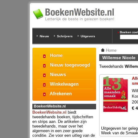
Boeken zoeke
Nieuw
Schrijvers
Uitgevers
Home
Home
Willemse Nicole
Nieuw toegevoegd
Tweedehands
Willem
Nieuws
Al
sm
Winkelwagen
Wil
Afrekenen
Ko
20
BoekenWebsite.nl
€ 4
BoekenWebsite.nl
biedt
tweedehands boeken, tijdschriften
en strips aan. De artikelen zijn
tweedehands, maar over het
Uitgegeven ter gele
algemeen in een zeer goede
Week van de Smaak
conditie. Zie voor een uitleg van de