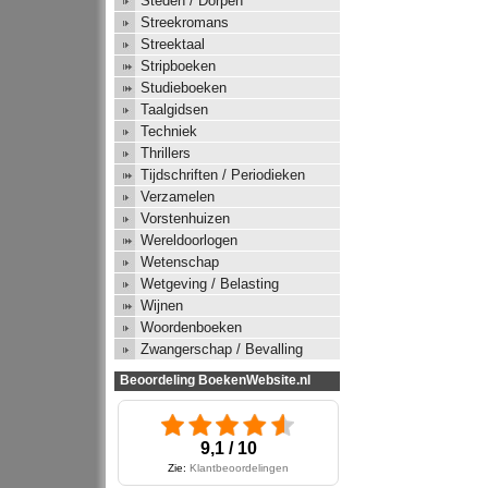
Steden / Dorpen
Streekromans
Streektaal
Stripboeken
Studieboeken
Taalgidsen
Techniek
Thrillers
Tijdschriften / Periodieken
Verzamelen
Vorstenhuizen
Wereldoorlogen
Wetenschap
Wetgeving / Belasting
Wijnen
Woordenboeken
Zwangerschap / Bevalling
Beoordeling BoekenWebsite.nl
9,1 / 10
Zie:
Klantbeoordelingen