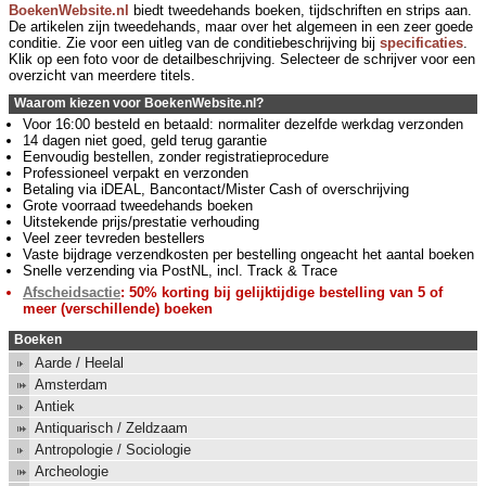
BoekenWebsite.nl
biedt tweedehands boeken, tijdschriften en strips aan.
De artikelen zijn tweedehands, maar over het algemeen in een zeer goede
conditie. Zie voor een uitleg van de conditiebeschrijving bij
specificaties
.
Klik op een foto voor de detailbeschrijving. Selecteer de schrijver voor een
overzicht van meerdere titels.
Waarom kiezen voor BoekenWebsite.nl?
Voor 16:00 besteld en betaald: normaliter dezelfde werkdag verzonden
14 dagen niet goed, geld terug garantie
Eenvoudig bestellen, zonder registratieprocedure
Professioneel verpakt en verzonden
Betaling via iDEAL, Bancontact/Mister Cash of overschrijving
Grote voorraad tweedehands boeken
Uitstekende prijs/prestatie verhouding
Veel zeer tevreden bestellers
Vaste bijdrage verzendkosten per bestelling ongeacht het aantal boeken
Snelle verzending via PostNL, incl. Track & Trace
Afscheidsactie
: 50% korting bij gelijktijdige bestelling van 5 of
meer (verschillende) boeken
Boeken
Aarde / Heelal
Amsterdam
Antiek
Antiquarisch / Zeldzaam
Antropologie / Sociologie
Archeologie