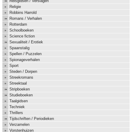
Reisgidsen / Verslagen
Religie
Robbins Harrold
Romans / Verhalen
Rotterdam
Schoolboeken
Science fiction
Sexualiteit / Erotiek
Spaanstalig
Spellen / Puzzelen
Spionageverhalen
Sport
Steden / Dorpen
Streekromans
Streektaal
Stripboeken
Studieboeken
Taalgidsen
Techniek
Thrillers
Tijdschriften / Periodieken
Verzamelen
Vorstenhuizen