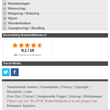
Wereldoorlogen
Wetenschap
Wetgeving / Belasting
Wijnen
Woordenboeken
Zwangerschap / Bevalling
Beoordeling BoekenWebsite.nl
9,1 / 10
Zie:
Klantbeoordelingen
Social Media
Tweedehands boeken
|
Voorwaarden
|
Privacy
|
Copyright
|
Disclaimer
|
Links
Over Ons
|
Contact
|
Veelgestelde Vragen
|
Sitemap
|
Winkelwagen
Prijzen zijn incl. 9% BTW. BoekenWebsite.nl is een project van
Brainwave Systems
.