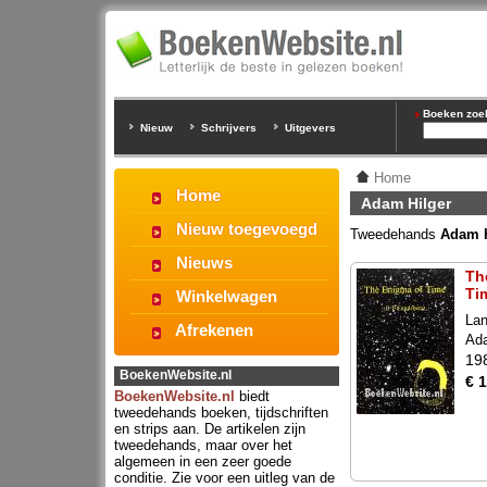
Boeken zoeke
Nieuw
Schrijvers
Uitgevers
Home
Home
Adam Hilger
Nieuw toegevoegd
Tweedehands
Adam H
Nieuws
Th
Ti
Winkelwagen
Lan
Afrekenen
Ada
19
BoekenWebsite.nl
€ 
BoekenWebsite.nl
biedt
tweedehands boeken, tijdschriften
en strips aan. De artikelen zijn
tweedehands, maar over het
algemeen in een zeer goede
conditie. Zie voor een uitleg van de