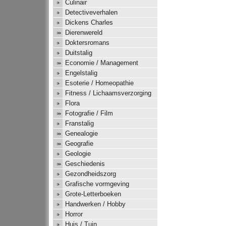
Culinair
Detectiveverhalen
Dickens Charles
Dierenwereld
Doktersromans
Duitstalig
Economie / Management
Engelstalig
Esoterie / Homeopathie
Fitness / Lichaamsverzorging
Flora
Fotografie / Film
Franstalig
Genealogie
Geografie
Geologie
Geschiedenis
Gezondheidszorg
Grafische vormgeving
Grote-Letterboeken
Handwerken / Hobby
Horror
Huis / Tuin