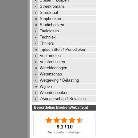
Steden / Dorpen
Streekromans
Streektaal
Stripboeken
Studieboeken
Taalgidsen
Techniek
Thrillers
Tijdschriften / Periodieken
Verzamelen
Vorstenhuizen
Wereldoorlogen
Wetenschap
Wetgeving / Belasting
Wijnen
Woordenboeken
Zwangerschap / Bevalling
Beoordeling BoekenWebsite.nl
9,1 / 10
Zie:
Klantbeoordelingen