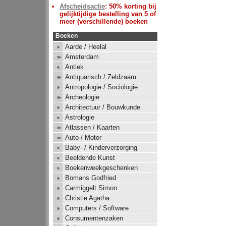
Afscheidsactie
: 50% korting bij
gelijktijdige bestelling van 5 of
meer (verschillende) boeken
Boeken
Aarde / Heelal
Amsterdam
Antiek
Antiquarisch / Zeldzaam
Antropologie / Sociologie
Archeologie
Architectuur / Bouwkunde
Astrologie
Atlassen / Kaarten
Auto / Motor
Baby- / Kinderverzorging
Beeldende Kunst
Boekenweekgeschenken
Bomans Godfried
Carmiggelt Simon
Christie Agatha
Computers / Software
Consumentenzaken