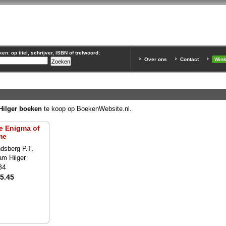
n: op titel, schrijver, ISBN of trefwoord:
Over ons
Contact
Win
ilger boeken
te koop op BoekenWebsite.nl.
e Enigma of
me
dsberg P.T.
m Hilger
84
15.45