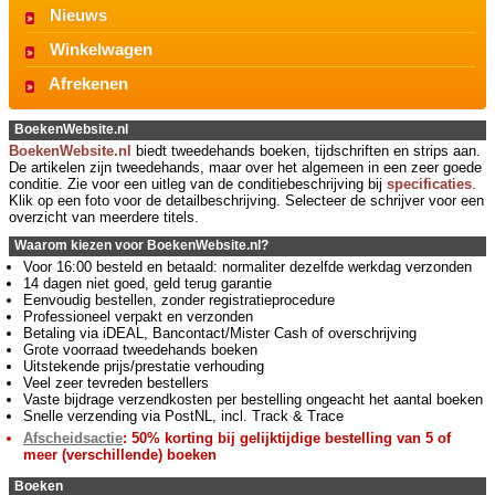
Nieuws
Winkelwagen
Afrekenen
BoekenWebsite.nl
BoekenWebsite.nl
biedt tweedehands boeken, tijdschriften en strips aan.
De artikelen zijn tweedehands, maar over het algemeen in een zeer goede
conditie. Zie voor een uitleg van de conditiebeschrijving bij
specificaties
.
Klik op een foto voor de detailbeschrijving. Selecteer de schrijver voor een
overzicht van meerdere titels.
Waarom kiezen voor BoekenWebsite.nl?
Voor 16:00 besteld en betaald: normaliter dezelfde werkdag verzonden
14 dagen niet goed, geld terug garantie
Eenvoudig bestellen, zonder registratieprocedure
Professioneel verpakt en verzonden
Betaling via iDEAL, Bancontact/Mister Cash of overschrijving
Grote voorraad tweedehands boeken
Uitstekende prijs/prestatie verhouding
Veel zeer tevreden bestellers
Vaste bijdrage verzendkosten per bestelling ongeacht het aantal boeken
Snelle verzending via PostNL, incl. Track & Trace
Afscheidsactie
: 50% korting bij gelijktijdige bestelling van 5 of
meer (verschillende) boeken
Boeken