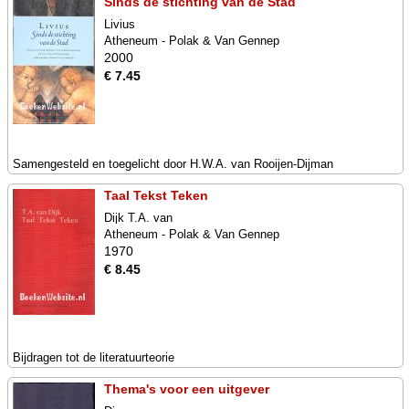
Sinds de stichting van de Stad
Livius
Atheneum - Polak & Van Gennep
2000
€ 7.45
Samengesteld en toegelicht door H.W.A. van Rooijen-Dijman
Taal Tekst Teken
Dijk T.A. van
Atheneum - Polak & Van Gennep
1970
€ 8.45
Bijdragen tot de literatuurteorie
Thema's voor een uitgever