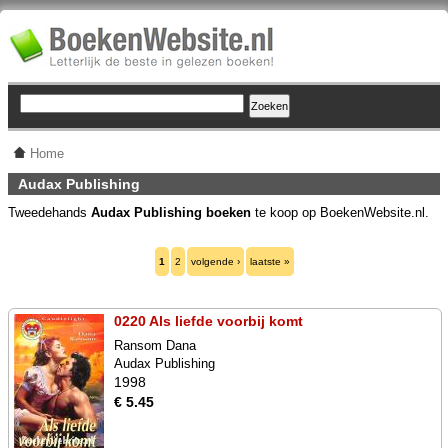
Home
Audax Publishing
Tweedehands
Audax Publishing boeken
te koop op BoekenWebsite.nl.
1
2
volgende ›
laatste »
0220 Als liefde voorbij komt
Ransom Dana
Audax Publishing
1998
€ 5.45