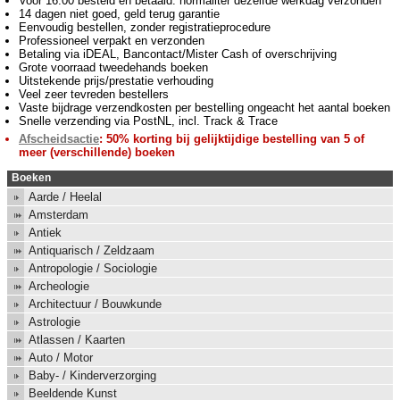
Voor 16:00 besteld en betaald: normaliter dezelfde werkdag verzonden
14 dagen niet goed, geld terug garantie
Eenvoudig bestellen, zonder registratieprocedure
Professioneel verpakt en verzonden
Betaling via iDEAL, Bancontact/Mister Cash of overschrijving
Grote voorraad tweedehands boeken
Uitstekende prijs/prestatie verhouding
Veel zeer tevreden bestellers
Vaste bijdrage verzendkosten per bestelling ongeacht het aantal boeken
Snelle verzending via PostNL, incl. Track & Trace
Afscheidsactie
: 50% korting bij gelijktijdige bestelling van 5 of
meer (verschillende) boeken
Boeken
Aarde / Heelal
Amsterdam
Antiek
Antiquarisch / Zeldzaam
Antropologie / Sociologie
Archeologie
Architectuur / Bouwkunde
Astrologie
Atlassen / Kaarten
Auto / Motor
Baby- / Kinderverzorging
Beeldende Kunst