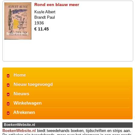
Rond een blauw meer
Kuyle Albert
Brandt Paul
1936
€ 11.45
Home
Nieuw toegevoegd
Nieuws
Winkelwagen
Afrekenen
BoekenWebsite.nl
BoekenWebsite.nl
biedt tweedehands boeken, tijdschriften en strips aan.