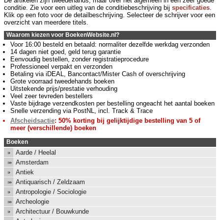
De artikelen zijn tweedehands, maar over het algemeen in een zeer goede
conditie. Zie voor een uitleg van de conditiebeschrijving bij
specificaties
.
Klik op een foto voor de detailbeschrijving. Selecteer de schrijver voor een
overzicht van meerdere titels.
Waarom kiezen voor BoekenWebsite.nl?
Voor 16:00 besteld en betaald: normaliter dezelfde werkdag verzonden
14 dagen niet goed, geld terug garantie
Eenvoudig bestellen, zonder registratieprocedure
Professioneel verpakt en verzonden
Betaling via iDEAL, Bancontact/Mister Cash of overschrijving
Grote voorraad tweedehands boeken
Uitstekende prijs/prestatie verhouding
Veel zeer tevreden bestellers
Vaste bijdrage verzendkosten per bestelling ongeacht het aantal boeken
Snelle verzending via PostNL, incl. Track & Trace
Afscheidsactie
: 50% korting bij gelijktijdige bestelling van 5 of
meer (verschillende) boeken
Boeken
Aarde / Heelal
Amsterdam
Antiek
Antiquarisch / Zeldzaam
Antropologie / Sociologie
Archeologie
Architectuur / Bouwkunde