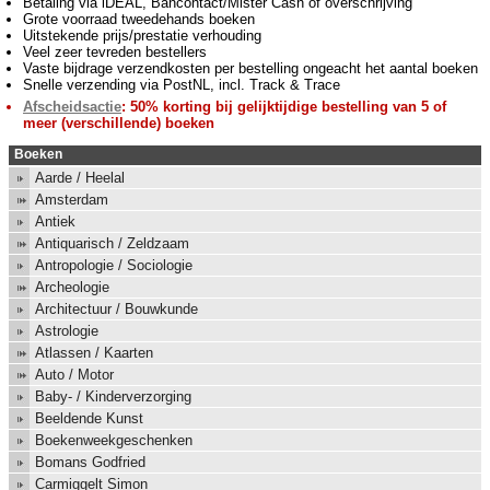
Betaling via iDEAL, Bancontact/Mister Cash of overschrijving
Grote voorraad tweedehands boeken
Uitstekende prijs/prestatie verhouding
Veel zeer tevreden bestellers
Vaste bijdrage verzendkosten per bestelling ongeacht het aantal boeken
Snelle verzending via PostNL, incl. Track & Trace
Afscheidsactie
: 50% korting bij gelijktijdige bestelling van 5 of
meer (verschillende) boeken
Boeken
Aarde / Heelal
Amsterdam
Antiek
Antiquarisch / Zeldzaam
Antropologie / Sociologie
Archeologie
Architectuur / Bouwkunde
Astrologie
Atlassen / Kaarten
Auto / Motor
Baby- / Kinderverzorging
Beeldende Kunst
Boekenweekgeschenken
Bomans Godfried
Carmiggelt Simon