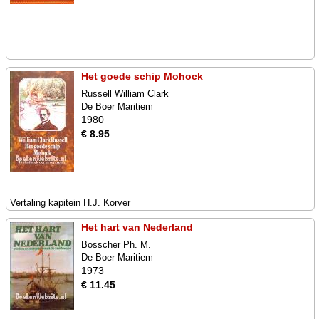
Het goede schip Mohock
Russell William Clark
De Boer Maritiem
1980
€ 8.95
Vertaling kapitein H.J. Korver
Het hart van Nederland
Bosscher Ph. M.
De Boer Maritiem
1973
€ 11.45