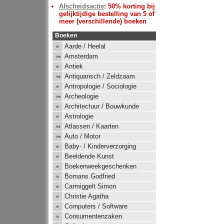
Afscheidsactie
: 50% korting bij
gelijktijdige bestelling van 5 of
meer (verschillende) boeken
Boeken
Aarde / Heelal
Amsterdam
Antiek
Antiquarisch / Zeldzaam
Antropologie / Sociologie
Archeologie
Architectuur / Bouwkunde
Astrologie
Atlassen / Kaarten
Auto / Motor
Baby- / Kinderverzorging
Beeldende Kunst
Boekenweekgeschenken
Bomans Godfried
Carmiggelt Simon
Christie Agatha
Computers / Software
Consumentenzaken