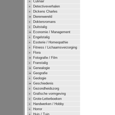
Culinair
Detectiveverhalen
Dickens Charles
Dierenwereld
Doktersromans
Duitstalig
Economie / Management
Engelstalig
Esoterie / Homeopathie
Fitness / Lichaamsverzorging
Flora
Fotografie / Film
Franstalig
Genealogie
Geografie
Geologie
Geschiedenis
Gezondheidszorg
Grafische vormgeving
Grote-Letterboeken
Handwerken / Hobby
Horror
Huis / Tuin