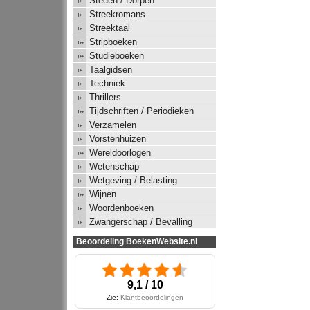
Steden / Dorpen
Streekromans
Streektaal
Stripboeken
Studieboeken
Taalgidsen
Techniek
Thrillers
Tijdschriften / Periodieken
Verzamelen
Vorstenhuizen
Wereldoorlogen
Wetenschap
Wetgeving / Belasting
Wijnen
Woordenboeken
Zwangerschap / Bevalling
Beoordeling BoekenWebsite.nl
9,1 / 10
Zie:
Klantbeoordelingen