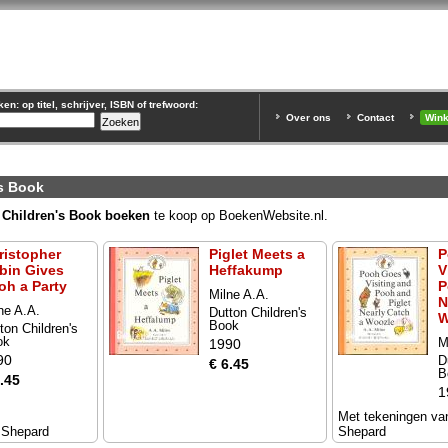
n: op titel, schrijver, ISBN of trefwoord:
Over ons
Contact
Win
's Book
 Children's Book boeken
te koop op BoekenWebsite.nl.
ristopher
Piglet Meets a
P
bin Gives
Heffakump
V
oh a Party
P
Milne A.A.
N
ne A.A.
Dutton Children's
W
Book
ton Children's
ok
M
1990
90
D
€ 6.45
B
.45
1
€
Met tekeningen va
t Shepard
Shepard