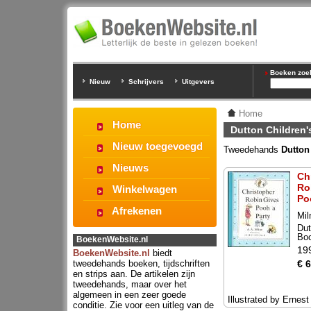
Boeken zoeke
Nieuw
Schrijvers
Uitgevers
Home
Home
Dutton Children
Nieuw toegevoegd
Tweedehands
Dutton
Nieuws
Ch
Ro
Winkelwagen
Po
Afrekenen
Mil
Dut
Bo
BoekenWebsite.nl
19
BoekenWebsite.nl
biedt
tweedehands boeken, tijdschriften
€ 6
en strips aan. De artikelen zijn
tweedehands, maar over het
algemeen in een zeer goede
Illustrated by Ernes
conditie. Zie voor een uitleg van de