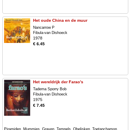
Het oude China en de muur
Nancarrow P
Fibula-van Dishoeck
1978
€ 6.45
Het wereldrijk der Farao's
Tadema Sporry Bob
Fibula-van Dishoeck
1975
€ 7.45
Piramiden, Mummies, Graven, Tempels, Obelisken, Toetanchamon,