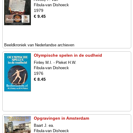
Fibula-van Dishoeck
1979
€ 9.45
Beeldkroniek van Nederlandse archieven
Olympische spelen in de oudheid
Finley M.I. - Pleket H.W.
Fibula-van Dishoeck
1976
€ 8.45
Opgravingen in Amsterdam
Baart J. ea.
Fibula-van Dishoeck