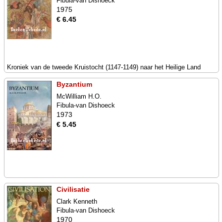
Fibula-van Dishoeck
1975
€ 6.45
Kroniek van de tweede Kruistocht (1147-1149) naar het Heilige Land
Byzantium
McWilliam H.O.
Fibula-van Dishoeck
1973
€ 5.45
Civilisatie
Clark Kenneth
Fibula-van Dishoeck
1970