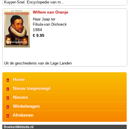
Kuyper-Snel. Encyclopedie van m...
Willem van Oranje
Haar Jaap ter
Fibula-van Dishoeck
1984
€ 9.95
Uit de geschiedenis van de Lage Landen
Home
Nieuw toegevoegd
Nieuws
Winkelwagen
Afrekenen
BoekenWebsite.nl