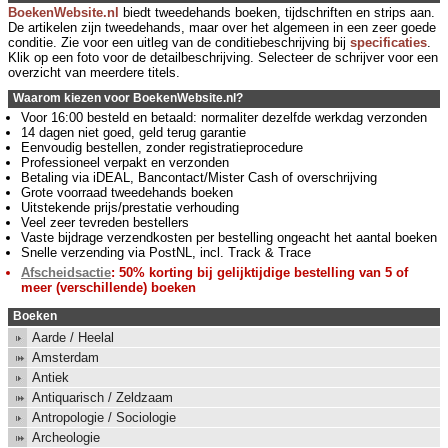
BoekenWebsite.nl
biedt tweedehands boeken, tijdschriften en strips aan.
De artikelen zijn tweedehands, maar over het algemeen in een zeer goede
conditie. Zie voor een uitleg van de conditiebeschrijving bij
specificaties
.
Klik op een foto voor de detailbeschrijving. Selecteer de schrijver voor een
overzicht van meerdere titels.
Waarom kiezen voor BoekenWebsite.nl?
Voor 16:00 besteld en betaald: normaliter dezelfde werkdag verzonden
14 dagen niet goed, geld terug garantie
Eenvoudig bestellen, zonder registratieprocedure
Professioneel verpakt en verzonden
Betaling via iDEAL, Bancontact/Mister Cash of overschrijving
Grote voorraad tweedehands boeken
Uitstekende prijs/prestatie verhouding
Veel zeer tevreden bestellers
Vaste bijdrage verzendkosten per bestelling ongeacht het aantal boeken
Snelle verzending via PostNL, incl. Track & Trace
Afscheidsactie
: 50% korting bij gelijktijdige bestelling van 5 of
meer (verschillende) boeken
Boeken
Aarde / Heelal
Amsterdam
Antiek
Antiquarisch / Zeldzaam
Antropologie / Sociologie
Archeologie