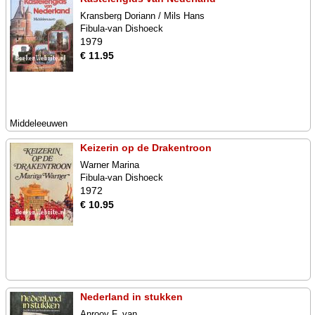
Kransberg Doriann / Mils Hans
Fibula-van Dishoeck
1979
€ 11.95
Middeleeuwen
Keizerin op de Drakentroon
Warner Marina
Fibula-van Dishoeck
1972
€ 10.95
Nederland in stukken
Anrooy F. van