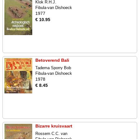
Klok R.H.J.
Fibula-van Dishoeck
1977
€ 10.95
Betoverend Bali
Tadema Sporry Bob
Fibula-van Dishoeck
1978
€ 8.45
Bizarre kruisvaart
Rossem C.C. van