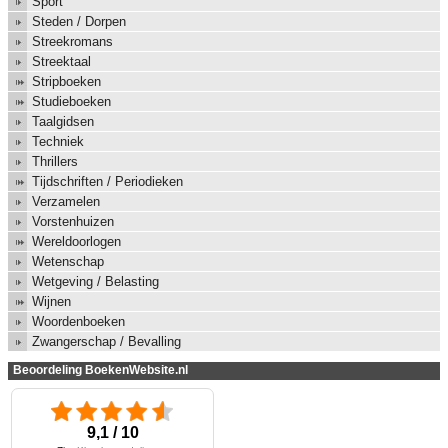
Sport
Steden / Dorpen
Streekromans
Streektaal
Stripboeken
Studieboeken
Taalgidsen
Techniek
Thrillers
Tijdschriften / Periodieken
Verzamelen
Vorstenhuizen
Wereldoorlogen
Wetenschap
Wetgeving / Belasting
Wijnen
Woordenboeken
Zwangerschap / Bevalling
Beoordeling BoekenWebsite.nl
9,1 / 10