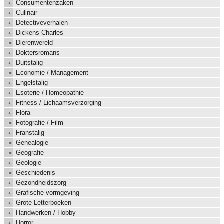
Consumentenzaken
Culinair
Detectiveverhalen
Dickens Charles
Dierenwereld
Doktersromans
Duitstalig
Economie / Management
Engelstalig
Esoterie / Homeopathie
Fitness / Lichaamsverzorging
Flora
Fotografie / Film
Franstalig
Genealogie
Geografie
Geologie
Geschiedenis
Gezondheidszorg
Grafische vormgeving
Grote-Letterboeken
Handwerken / Hobby
Horror