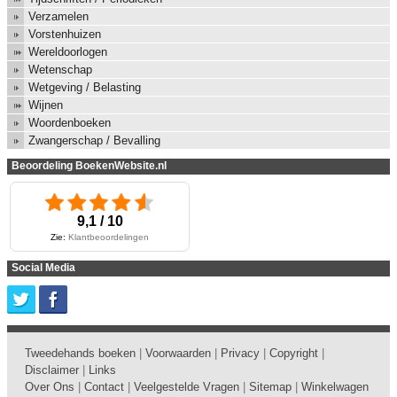
Verzamelen
Vorstenhuizen
Wereldoorlogen
Wetenschap
Wetgeving / Belasting
Wijnen
Woordenboeken
Zwangerschap / Bevalling
Beoordeling BoekenWebsite.nl
9,1 / 10
Zie:
Klantbeoordelingen
Social Media
Tweedehands boeken
|
Voorwaarden
|
Privacy
|
Copyright
|
Disclaimer
|
Links
Over Ons
|
Contact
|
Veelgestelde Vragen
|
Sitemap
|
Winkelwagen