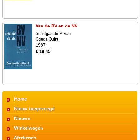
Van de BV en de NV
Schilfgaarde P. van
Gouda Quint
1987
€ 18.45
Home
Nieuw toegevoegd
Nieuws
Winkelwagen
Afrekenen