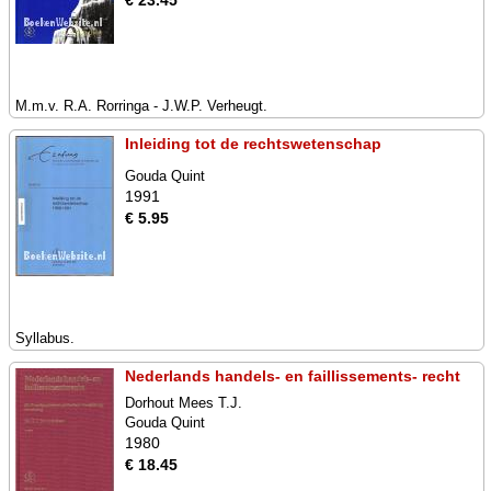
€ 23.45
M.m.v. R.A. Rorringa - J.W.P. Verheugt.
Inleiding tot de rechtswetenschap
Gouda Quint
1991
€ 5.95
Syllabus.
Nederlands handels- en faillissements- recht
Dorhout Mees T.J.
Gouda Quint
1980
€ 18.45