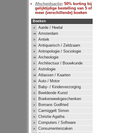
Afscheidsactie
: 50% korting bij
gelijktijdige bestelling van 5 of
meer (verschillende) boeken
Boeken
Aarde / Heelal
Amsterdam
Antiek
Antiquarisch / Zeldzaam
Antropologie / Sociologie
Archeologie
Architectuur / Bouwkunde
Astrologie
Atlassen / Kaarten
Auto / Motor
Baby- / Kinderverzorging
Beeldende Kunst
Boekenweekgeschenken
Bomans Godfried
Carmiggelt Simon
Christie Agatha
Computers / Software
Consumentenzaken