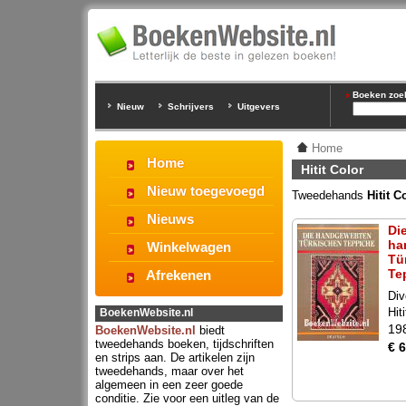
Boeken zoeke
Nieuw
Schrijvers
Uitgevers
Home
Home
Hitit Color
Nieuw toegevoegd
Tweedehands
Hitit 
Nieuws
Di
ha
Winkelwagen
Tü
Te
Afrekenen
Div
Hit
BoekenWebsite.nl
19
BoekenWebsite.nl
biedt
tweedehands boeken, tijdschriften
€ 6
en strips aan. De artikelen zijn
tweedehands, maar over het
algemeen in een zeer goede
conditie. Zie voor een uitleg van de