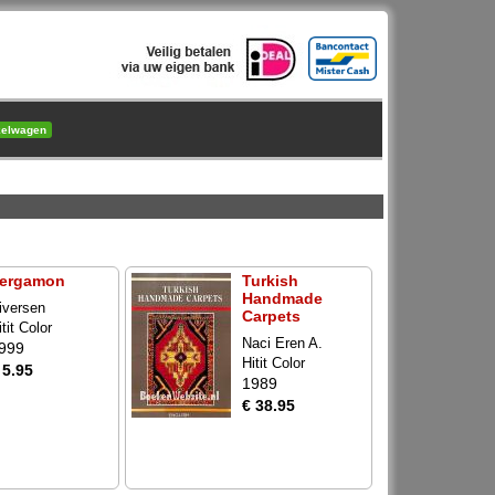
kelwagen
ergamon
Turkish
Handmade
iversen
Carpets
itit Color
Naci Eren A.
999
Hitit Color
 5.95
1989
€ 38.95