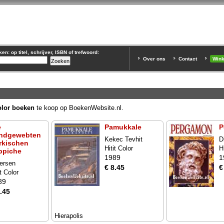
n: op titel, schrijver, ISBN of trefwoord:
Over ons
Contact
Win
Color boeken
te koop op BoekenWebsite.nl.
e
Pamukkale
P
ndgewebten
Kekec Tevhit
D
rkischen
Hitit Color
H
ppiche
1989
1
ersen
€ 8.45
€
it Color
89
.45
Hierapolis