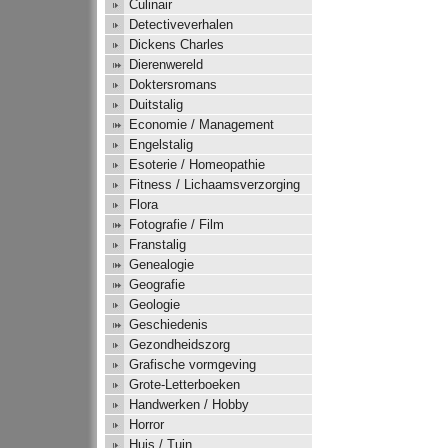
Culinair
Detectiveverhalen
Dickens Charles
Dierenwereld
Doktersromans
Duitstalig
Economie / Management
Engelstalig
Esoterie / Homeopathie
Fitness / Lichaamsverzorging
Flora
Fotografie / Film
Franstalig
Genealogie
Geografie
Geologie
Geschiedenis
Gezondheidszorg
Grafische vormgeving
Grote-Letterboeken
Handwerken / Hobby
Horror
Huis / Tuin