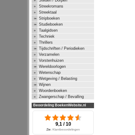
Steden / Dorpen
Streekromans
Streektaal
Stripboeken
Studieboeken
Taalgidsen
Techniek
Thrillers
Tijdschriften / Periodieken
Verzamelen
Vorstenhuizen
Wereldoorlogen
Wetenschap
Wetgeving / Belasting
Wijnen
Woordenboeken
Zwangerschap / Bevalling
Beoordeling BoekenWebsite.nl
9,1 / 10
Zie:
Klantbeoordelingen