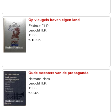
Op vleugels boven eigen land
Eckhout F.I.R.
Leopold H.P.
1933
€ 10.95
Oude meesters van de propaganda
Hermans Hans
Leopold H.P.
1966
€ 9.45