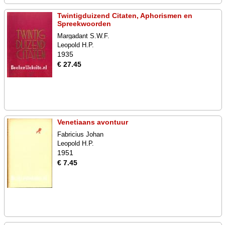
Twintigduizend Citaten, Aphorismen en
Spreekwoorden
Margadant S.W.F.
Leopold H.P.
1935
€ 27.45
Venetiaans avontuur
Fabricius Johan
Leopold H.P.
1951
€ 7.45