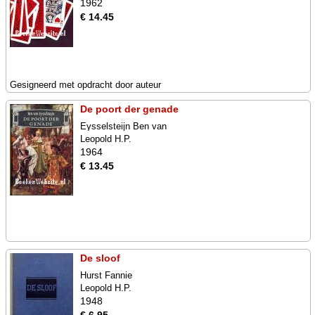
1962
€ 14.45
Gesigneerd met opdracht door auteur
De poort der genade
Eysselsteijn Ben van
Leopold H.P.
1964
€ 13.45
De sloof
Hurst Fannie
Leopold H.P.
1948