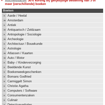
Afscheidsactie
: 50% korting bij gelijktijdige bestelling van 5 of
meer (verschillende) boeken
Boeken
Aarde / Heelal
Amsterdam
Antiek
Antiquarisch / Zeldzaam
Antropologie / Sociologie
Archeologie
Architectuur / Bouwkunde
Astrologie
Atlassen / Kaarten
Auto / Motor
Baby- / Kinderverzorging
Beeldende Kunst
Boekenweekgeschenken
Bomans Godfried
Carmiggelt Simon
Christie Agatha
Computers / Software
Consumentenzaken
Culinair
Detectiveverhalen