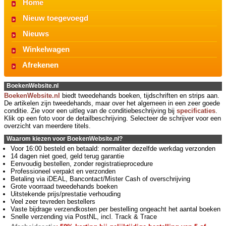
Home
Nieuw toegevoegd
Nieuws
Winkelwagen
Afrekenen
BoekenWebsite.nl
BoekenWebsite.nl
biedt tweedehands boeken, tijdschriften en strips aan.
De artikelen zijn tweedehands, maar over het algemeen in een zeer goede
conditie. Zie voor een uitleg van de conditiebeschrijving bij
specificaties
.
Klik op een foto voor de detailbeschrijving. Selecteer de schrijver voor een
overzicht van meerdere titels.
Waarom kiezen voor BoekenWebsite.nl?
Voor 16:00 besteld en betaald: normaliter dezelfde werkdag verzonden
14 dagen niet goed, geld terug garantie
Eenvoudig bestellen, zonder registratieprocedure
Professioneel verpakt en verzonden
Betaling via iDEAL, Bancontact/Mister Cash of overschrijving
Grote voorraad tweedehands boeken
Uitstekende prijs/prestatie verhouding
Veel zeer tevreden bestellers
Vaste bijdrage verzendkosten per bestelling ongeacht het aantal boeken
Snelle verzending via PostNL, incl. Track & Trace