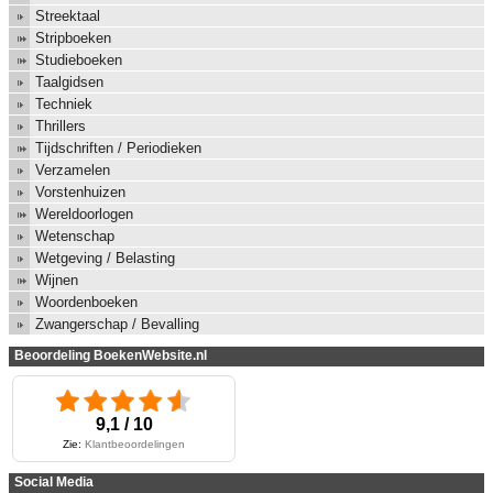
Streektaal
Stripboeken
Studieboeken
Taalgidsen
Techniek
Thrillers
Tijdschriften / Periodieken
Verzamelen
Vorstenhuizen
Wereldoorlogen
Wetenschap
Wetgeving / Belasting
Wijnen
Woordenboeken
Zwangerschap / Bevalling
Beoordeling BoekenWebsite.nl
9,1 / 10
Zie:
Klantbeoordelingen
Social Media