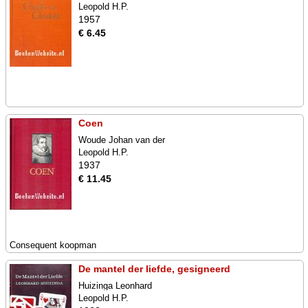
Leopold H.P.
1957
€ 6.45
Coen
Woude Johan van der
Leopold H.P.
1937
€ 11.45
Consequent koopman
De mantel der liefde, gesigneerd
Huizinga Leonhard
Leopold H.P.