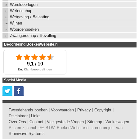
Wereldoorlogen
Wetenschap
Wetgeving / Belasting
Wijnen
Woordenboeken
Zwangerschap / Bevalling
Beoordeling BoekenWebsite.nl
9,1 / 10
Zie:
Klantbeoordelingen
Social Media
Tweedehands boeken
|
Voorwaarden
|
Privacy
|
Copyright
|
Disclaimer
|
Links
Over Ons
|
Contact
|
Veelgestelde Vragen
|
Sitemap
|
Winkelwagen
Prijzen zijn incl. 9% BTW. BoekenWebsite.nl is een project van
Brainwave Systems
.