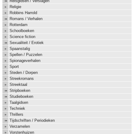
Reisgidsen / Verslagen
Religie
Robbins Harrold
Romans / Verhalen
Rotterdam
Schoolboeken
Science fiction
Sexualiteit / Erotiek
Spaanstalig
Spellen / Puzzelen
Spionageverhalen
Sport
Steden / Dorpen
Streekromans
Streektaal
Stripboeken
Studieboeken
Taalgidsen
Techniek
Thrillers
Tijdschriften / Periodieken
Verzamelen
Vorstenhuizen