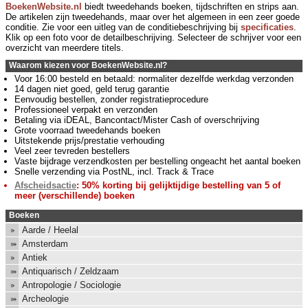
BoekenWebsite.nl
biedt tweedehands boeken, tijdschriften en strips aan.
De artikelen zijn tweedehands, maar over het algemeen in een zeer goede
conditie. Zie voor een uitleg van de conditiebeschrijving bij
specificaties
.
Klik op een foto voor de detailbeschrijving. Selecteer de schrijver voor een
overzicht van meerdere titels.
Waarom kiezen voor BoekenWebsite.nl?
Voor 16:00 besteld en betaald: normaliter dezelfde werkdag verzonden
14 dagen niet goed, geld terug garantie
Eenvoudig bestellen, zonder registratieprocedure
Professioneel verpakt en verzonden
Betaling via iDEAL, Bancontact/Mister Cash of overschrijving
Grote voorraad tweedehands boeken
Uitstekende prijs/prestatie verhouding
Veel zeer tevreden bestellers
Vaste bijdrage verzendkosten per bestelling ongeacht het aantal boeken
Snelle verzending via PostNL, incl. Track & Trace
Afscheidsactie
: 50% korting bij gelijktijdige bestelling van 5 of
meer (verschillende) boeken
Boeken
Aarde / Heelal
Amsterdam
Antiek
Antiquarisch / Zeldzaam
Antropologie / Sociologie
Archeologie