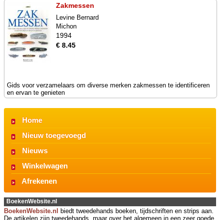
Zakmessen
Levine Bernard
Michon
1994
€ 8.45
Gids voor verzamelaars om diverse merken zakmessen te identificeren
en ervan te genieten
Home
Nieuw toegevoegd
Nieuws
Winkelwagen
Afrekenen
BoekenWebsite.nl
BoekenWebsite.nl
biedt tweedehands boeken, tijdschriften en strips aan.
De artikelen zijn tweedehands, maar over het algemeen in een zeer goede