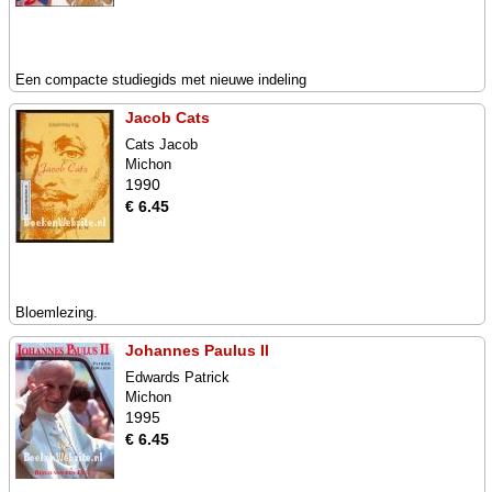
Een compacte studiegids met nieuwe indeling
Jacob Cats
Cats Jacob
Michon
1990
€ 6.45
Bloemlezing.
Johannes Paulus II
Edwards Patrick
Michon
1995
€ 6.45