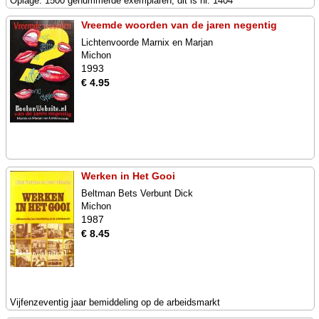
Oplage: 1500 genummerde exemplaren, dit is nr. 1404
Vreemde woorden van de jaren negentig
Lichtenvoorde Marnix en Marjan
Michon
1993
€ 4.95
Werken in Het Gooi
Beltman Bets Verbunt Dick
Michon
1987
€ 8.45
Vijfenzeventig jaar bemiddeling op de arbeidsmarkt