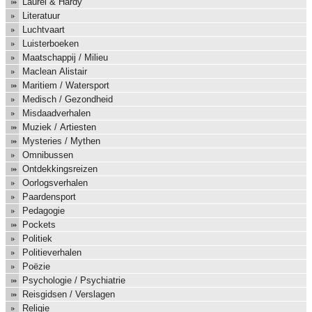
Laurel & Hardy
Literatuur
Luchtvaart
Luisterboeken
Maatschappij / Milieu
Maclean Alistair
Maritiem / Watersport
Medisch / Gezondheid
Misdaadverhalen
Muziek / Artiesten
Mysteries / Mythen
Omnibussen
Ontdekkingsreizen
Oorlogsverhalen
Paardensport
Pedagogie
Pockets
Politiek
Politieverhalen
Poëzie
Psychologie / Psychiatrie
Reisgidsen / Verslagen
Religie