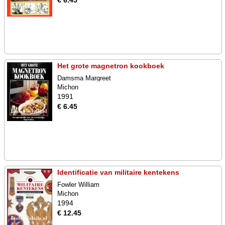
€ 6.45
Het grote magnetron kookboek
Damsma Margreet
Michon
1991
€ 6.45
Identificatie van militaire kentekens
Fowler William
Michon
1994
€ 12.45