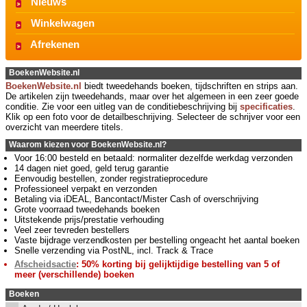
Nieuws
Winkelwagen
Afrekenen
BoekenWebsite.nl
BoekenWebsite.nl
biedt tweedehands boeken, tijdschriften en strips aan.
De artikelen zijn tweedehands, maar over het algemeen in een zeer goede
conditie. Zie voor een uitleg van de conditiebeschrijving bij
specificaties
.
Klik op een foto voor de detailbeschrijving. Selecteer de schrijver voor een
overzicht van meerdere titels.
Waarom kiezen voor BoekenWebsite.nl?
Voor 16:00 besteld en betaald: normaliter dezelfde werkdag verzonden
14 dagen niet goed, geld terug garantie
Eenvoudig bestellen, zonder registratieprocedure
Professioneel verpakt en verzonden
Betaling via iDEAL, Bancontact/Mister Cash of overschrijving
Grote voorraad tweedehands boeken
Uitstekende prijs/prestatie verhouding
Veel zeer tevreden bestellers
Vaste bijdrage verzendkosten per bestelling ongeacht het aantal boeken
Snelle verzending via PostNL, incl. Track & Trace
Afscheidsactie
: 50% korting bij gelijktijdige bestelling van 5 of
meer (verschillende) boeken
Boeken