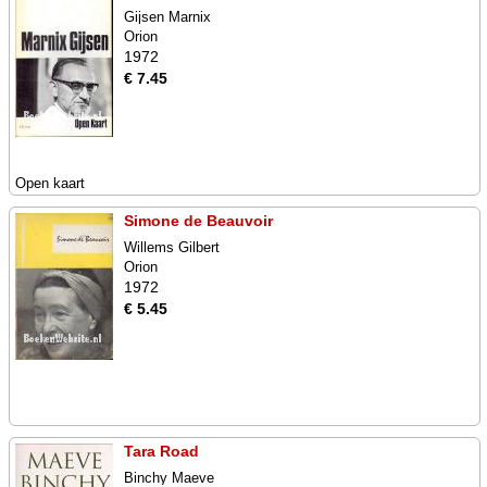
Gijsen Marnix
Orion
1972
€ 7.45
Open kaart
Simone de Beauvoir
Willems Gilbert
Orion
1972
€ 5.45
Tara Road
Binchy Maeve