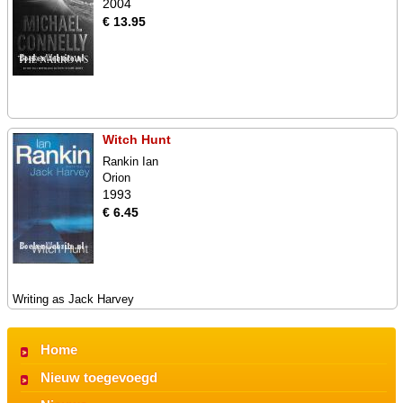
2004
€ 13.95
Witch Hunt
Rankin Ian
Orion
1993
€ 6.45
Writing as Jack Harvey
Home
Nieuw toegevoegd