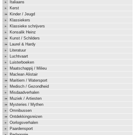
Italiaans
Kerst
Kinder / Jeugd
Klassiekers
Klassieke schrijvers
Konsalik Heinz
Kunst / Schilders
Laurel & Hardy
Literatuur
Luchtvaart
Luisterboeken
Maatschappij / Milieu
Maclean Alistair
Maritiem / Watersport
Medisch / Gezondheid
Misdaadverhalen
Muziek / Artiesten
Mysteries / Mythen
Omnibussen
Ontdekkingsreizen
Oorlogsverhalen
Paardensport
Pedagogie