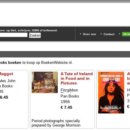
n: op titel, schrijver, ISBN of trefwoord:
Over ons
Contact
Win
ooks boeken
te koop op BoekenWebsite.nl.
Maggot
A Tate of Ireland
A
in Food and in
l
les John
Pictures
a
n Books
Fitzgibbon
H
85
Theodora
P
Pan Books
16.45
1
1956
€
€ 7.45
Period photographs specially
prepared by George Morrison