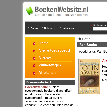
Boeken zoeke
Nieuw
Schrijvers
Uitgevers
Home
Home
Pan Books
Nieuw toegevoegd
Tweedehands
Pan B
Nieuws
A 
Winkelwagen
Fow
Pa
Afrekenen
19
€ 
BoekenWebsite.nl
BoekenWebsite.nl
biedt
tweedehands boeken, tijdschriften
en strips aan. De artikelen zijn
tweedehands, maar over het
algemeen in een zeer goede
conditie. Zie voor een uitleg van de