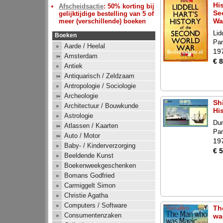
His
Afscheidsactie
: 50% korting bij
Se
gelijktijdige bestelling van 5 of
Wa
meer (verschillende) boeken
Lid
Boeken
Pa
Aarde / Heelal
19
Amsterdam
€ 8
Antiek
Antiquarisch / Zeldzaam
Antropologie / Sociologie
Archeologie
Sh
Architectuur / Bouwkunde
Hi
Astrologie
Du
Atlassen / Kaarten
Pa
Auto / Motor
19
Baby- / Kinderverzorging
€ 5
Beeldende Kunst
Boekenweekgeschenken
Bomans Godfried
Carmiggelt Simon
Christie Agatha
Computers / Software
Th
Consumentenzaken
wa