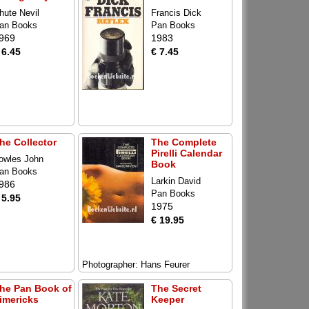
hute Nevil
Francis Dick
an Books
Pan Books
969
1983
 6.45
€ 7.45
he Collector
The Complete
Pirelli Calendar
owles John
Book
an Books
Larkin David
986
Pan Books
 5.95
1975
€ 19.95
Photographer: Hans Feurer
he Pan Book of
The Secret
imericks
Keeper