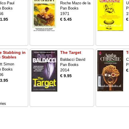
lico Paul
Roche Mazo de la
U
n Books
Pan Books
P
66
1971
1
21.95
€ 5.45
€
e Stabbing in
The Target
T
e Stables
Baldacci David
C
tt Simon
Pan Books
P
n Books
2014
€
06
€ 9.95
23.95
ries