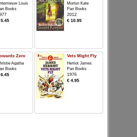
ntermeyer Louis
Morton Kate
an Books
Pan Books
977
2012
 5.45
€ 10.95
owards Zero
Vets Might Fly
hristie Agatha
Herriot James
an Books
Pan Books
1976
 6.45
€ 4.95