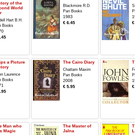
tory of the
Blackmore R.D.
S
cond World
Pan Books
P
r
1983
1
dell Hart B.H.
€ 6.45
€
n Books
70
.45
ips a Picture
The Cairo Diary
T
story
Chattam Maxim
F
nn Laurence
Pan Books
P
n Books
2008
1
71
€ 5.95
€
.95
e Man who
The Master of
T
s Magic
Jalna
L