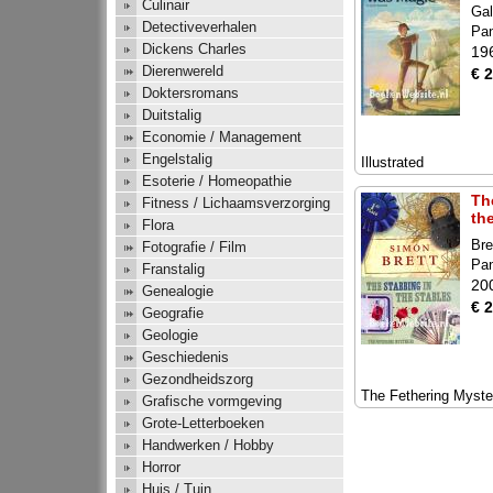
Culinair
Gal
Detectiveverhalen
Pa
Dickens Charles
19
Dierenwereld
€ 
Doktersromans
Duitstalig
Economie / Management
Engelstalig
Illustrated
Esoterie / Homeopathie
Th
Fitness / Lichaamsverzorging
th
Flora
Bre
Fotografie / Film
Pa
Franstalig
20
Genealogie
€ 
Geografie
Geologie
Geschiedenis
Gezondheidszorg
The Fethering Myste
Grafische vormgeving
Grote-Letterboeken
Handwerken / Hobby
Horror
Huis / Tuin