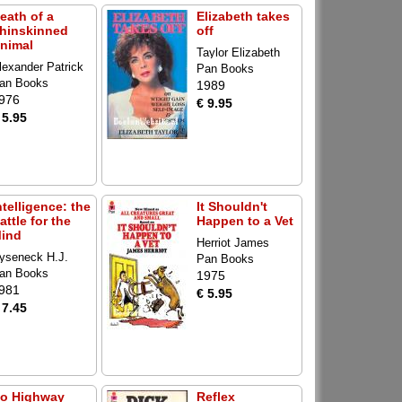
eath of a
Elizabeth takes
hinskinned
off
nimal
Taylor Elizabeth
lexander Patrick
Pan Books
an Books
1989
976
€ 9.95
 5.95
ntelligence: the
It Shouldn't
attle for the
Happen to a Vet
ind
Herriot James
yseneck H.J.
Pan Books
an Books
1975
981
€ 5.95
 7.45
o Highway
Reflex