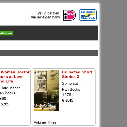
kelwagen
 Woman Doctor
Collected Short
ooks at Love
Stories 3
nd Life
Somerset
Maugham W.
illiard Marion
Pan Books
an Books
1976
969
€ 6.45
 5.95
Volume Three