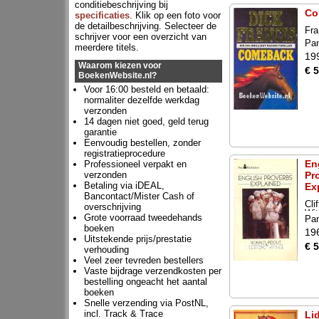
conditiebeschrijving bij
Co
specificaties
. Klik op een foto voor
de detailbeschrijving. Selecteer de
Fra
schrijver voor een overzicht van
Pa
meerdere titels.
19
Waarom kiezen voor
€ 5
BoekenWebsite.nl?
Voor 16:00 besteld en betaald:
normaliter dezelfde werkdag
verzonden
14 dagen niet goed, geld terug
garantie
Eenvoudig bestellen, zonder
registratieprocedure
En
Professioneel verpakt en
verzonden
Pr
Betaling via iDEAL,
Ex
Bancontact/Mister Cash of
Cli
overschrijving
Wit
Grote voorraad tweedehands
Pa
boeken
19
Uitstekende prijs/prestatie
€ 5
verhouding
Veel zeer tevreden bestellers
Vaste bijdrage verzendkosten per
bestelling ongeacht het aantal
boeken
Snelle verzending via PostNL,
incl. Track & Trace
Lid