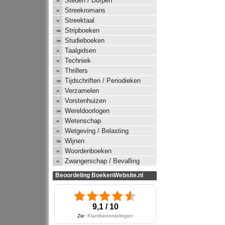
Steden / Dorpen
Streekromans
Streektaal
Stripboeken
Studieboeken
Taalgidsen
Techniek
Thrillers
Tijdschriften / Periodieken
Verzamelen
Vorstenhuizen
Wereldoorlogen
Wetenschap
Wetgeving / Belasting
Wijnen
Woordenboeken
Zwangerschap / Bevalling
Beoordeling BoekenWebsite.nl
9,1 / 10
Zie:
Klantbeoordelingen