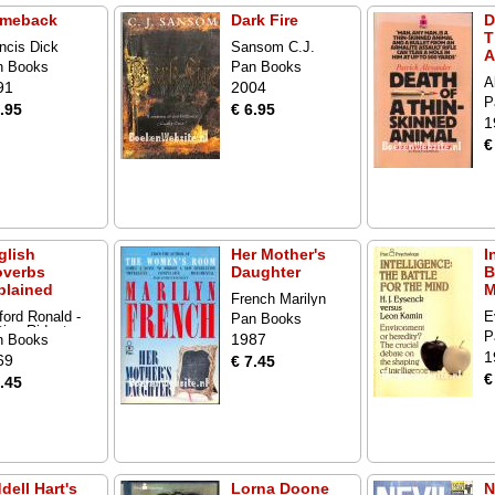
meback
Dark Fire
D
T
ncis Dick
Sansom C.J.
A
n Books
Pan Books
A
91
2004
P
.95
€ 6.95
1
€
glish
Her Mother's
I
overbs
Daughter
B
plained
M
French Marilyn
fford Ronald -
E
Pan Books
ting Ridout
P
1987
n Books
1
69
€ 7.45
€
.45
dell Hart's
Lorna Doone
N