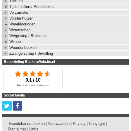
Thrillers
Tijdschriften / Periodieken
Verzamelen
Vorstenhuizen
Wereldoorlogen
Wetenschap
Wetgeving / Belasting
Wijnen
Woordenboeken
Zwangerschap / Bevalling
Beoordeling BoekenWebsite.nl
9,1 / 10
Zie:
Klantbeoordelingen
Social Media
Tweedehands boeken
|
Voorwaarden
|
Privacy
|
Copyright
|
Disclaimer
|
Links