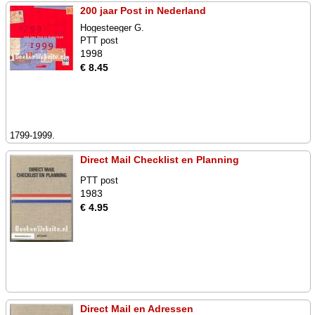
200 jaar Post in Nederland
Hogesteeger G.
PTT post
1998
€ 8.45
1799-1999.
Direct Mail Checklist en Planning
PTT post
1983
€ 4.95
Direct Mail en Adressen