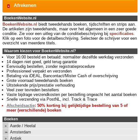
Afrekenen
BoekenWebsite.nl
BoekenWebsite.nl
biedt tweedehands boeken, tijdschriften en strips aan.
De artikelen zijn tweedehands, maar over het algemeen in een zeer goede
conditie. Zie voor een uitleg van de conditiebeschrijving bij
specificaties
.
Klik op een foto voor de detailbeschrijving. Selecteer de schrijver voor een
overzicht van meerdere titels.
Waarom kiezen voor BoekenWebsite.nl?
Voor 16:00 besteld en betaald: normaliter dezelfde werkdag verzonden
14 dagen niet goed, geld terug garantie
Eenvoudig bestellen, zonder registratieprocedure
Professioneel verpakt en verzonden
Betaling via iDEAL, Bancontact/Mister Cash of overschrijving
Grote voorraad tweedehands boeken
Uitstekende prijs/prestatie verhouding
Veel zeer tevreden bestellers
Vaste bijdrage verzendkosten per bestelling ongeacht het aantal boeken
Snelle verzending via PostNL, incl. Track & Trace
Afscheidsactie
: 50% korting bij gelijktijdige bestelling van 5 of
meer (verschillende) boeken
Boeken
Aarde / Heelal
Amsterdam
Antiek