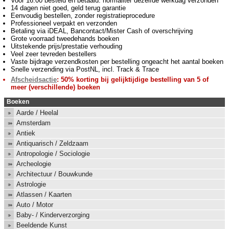
Voor 16:00 besteld en betaald: normaliter dezelfde werkdag verzonden
14 dagen niet goed, geld terug garantie
Eenvoudig bestellen, zonder registratieprocedure
Professioneel verpakt en verzonden
Betaling via iDEAL, Bancontact/Mister Cash of overschrijving
Grote voorraad tweedehands boeken
Uitstekende prijs/prestatie verhouding
Veel zeer tevreden bestellers
Vaste bijdrage verzendkosten per bestelling ongeacht het aantal boeken
Snelle verzending via PostNL, incl. Track & Trace
Afscheidsactie
: 50% korting bij gelijktijdige bestelling van 5 of
meer (verschillende) boeken
Boeken
Aarde / Heelal
Amsterdam
Antiek
Antiquarisch / Zeldzaam
Antropologie / Sociologie
Archeologie
Architectuur / Bouwkunde
Astrologie
Atlassen / Kaarten
Auto / Motor
Baby- / Kinderverzorging
Beeldende Kunst