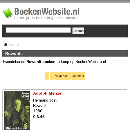
Home
Rowohlt
Tweedehands
Rowohlt boeken
te koop op BoekenWebsite.nl.
1
2
volgende ›
laatste »
Adolph Menzel
Hermand Jost
Rowohlt
1986
€ 6.45