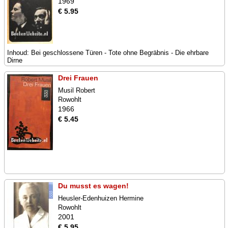
1969
€ 5.95
Inhoud: Bei geschlossene Türen - Tote ohne Begräbnis - Die ehrbare
Dirne
Drei Frauen
Musil Robert
Rowohlt
1966
€ 5.45
Du musst es wagen!
Heusler-Edenhuizen Hermine
Rowohlt
2001
€ 5.95